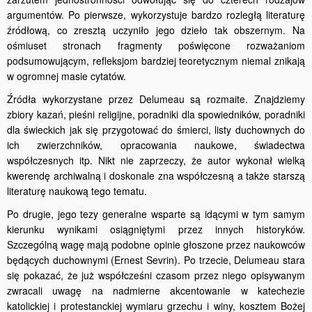
argumentów. Po pierwsze, wykorzystuje bardzo rozległą literaturę
źródłową, co zresztą uczyniło jego dzieło tak obszernym. Na
ośmiuset stronach fragmenty poświęcone rozważaniom
podsumowującym, refleksjom bardziej teoretycznym niemal znikają
w ogromnej masie cytatów.
Źródła wykorzystane przez Delumeau są rozmaite. Znajdziemy
zbiory kazań, pieśni religijne, poradniki dla spowiedników, poradniki
dla świeckich jak się przygotować do śmierci, listy duchownych do
ich zwierzchników, opracowania naukowe, świadectwa
współczesnych itp. Nikt nie zaprzeczy, że autor wykonał wielką
kwerendę archiwalną i doskonale zna współczesną a także starszą
literaturę naukową tego tematu.
Po drugie, jego tezy generalne wsparte są idącymi w tym samym
kierunku wynikami osiągniętymi przez innych historyków.
Szczególną wagę mają podobne opinie głoszone przez naukowców
będących duchownymi (Ernest Sevrin). Po trzecie, Delumeau stara
się pokazać, że już współcześni czasom przez niego opisywanym
zwracali uwagę na nadmierne akcentowanie w katechezie
katolickiej i protestanckiej wymiaru grzechu i winy, kosztem Bożej