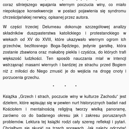
coraz silniejszego wpajania wiernym poczucia winy, co miało
niepokojące konsekwencje w postaci pojawienia się syndromu
chrześcijańskiej nerwicy, opisanej przez autora.
W części trzeciej Delumeau dokonuje szczegółowej analizy
składników duszpasterstwa katolickiego i protestanckiego w
wiekach od XV do XVIII, które ukazywało wiernym ogrom ich
grzechów, bezlitosnego Boga-Sędziego, jedynie garstkę, która
zostanie zbawiona oraz makabrę piekła i czyśćca, do których trafi
większość ludzkości. Ten sposób nauczania miał w intencji
wstrząsnąć masami wiernych i bardziej ze strachu przed Bogiem
niż z miłości do Niego zmusić je do wejścia na drogę cnoty i
porzucenia grzechu.
* * *
Książka „Grzech i strach, poczucie winy w kulturze Zachodu” jest
dziełem, które wpisując się w pewien nurt historycznych badań nad
Kościołem i mentalnością religijną tworzy wielką panoramę,
zarówno co do badanego okresu jak i zakresu poruszanych
problemów. Lektura tej książki rodzi cały szereg refleksji i pytań.
Chciałbym się skupić na trzech sprawach. Jak należy odczytać