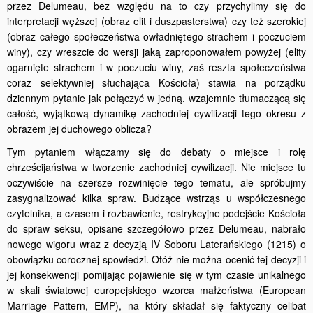
przez Delumeau, bez względu na to czy przychylimy się do
interpretacji węższej (obraz elit i duszpasterstwa) czy też szerokiej
(obraz całego społeczeństwa owładniętego strachem i poczuciem
winy), czy wreszcie do wersji jaką zaproponowałem powyżej (elity
ogarnięte strachem i w poczuciu winy, zaś reszta społeczeństwa
coraz selektywniej słuchająca Kościoła) stawia na porządku
dziennym pytanie jak połączyć w jedną, wzajemnie tłumaczącą się
całość, wyjątkową dynamikę zachodniej cywilizacji tego okresu z
obrazem jej duchowego oblicza?
Tym pytaniem włączamy się do debaty o miejsce i rolę
chrześcijaństwa w tworzenie zachodniej cywilizacji. Nie miejsce tu
oczywiście na szersze rozwinięcie tego tematu, ale spróbujmy
zasygnalizować kilka spraw. Budzące wstrząs u współczesnego
czytelnika, a czasem i rozbawienie, restrykcyjne podejście Kościoła
do spraw seksu, opisane szczegółowo przez Delumeau, nabrało
nowego wigoru wraz z decyzją IV Soboru Laterańskiego (1215) o
obowiązku corocznej spowiedzi. Otóż nie można ocenić tej decyzji i
jej konsekwencji pomijając pojawienie się w tym czasie unikalnego
w skali światowej europejskiego wzorca małżeństwa (European
Marriage Pattern, EMP), na który składał się faktyczny celibat