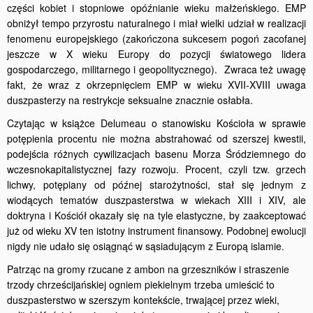
części kobiet i stopniowe opóźnianie wieku małżeńskiego. EMP
obniżył tempo przyrostu naturalnego i miał wielki udział w realizacji
fenomenu europejskiego (zakończona sukcesem pogoń zacofanej
jeszcze w X wieku Europy do pozycji światowego lidera
gospodarczego, militarnego i geopolitycznego). Zwraca też uwagę
fakt, że wraz z okrzepnięciem EMP w wieku XVII-XVIII uwaga
duszpasterzy na restrykcje seksualne znacznie osłabła.
Czytając w książce Delumeau o stanowisku Kościoła w sprawie
potępienia procentu nie można abstrahować od szerszej kwestii,
podejścia różnych cywilizacjach basenu Morza Śródziemnego do
wczesnokapitalistycznej fazy rozwoju. Procent, czyli tzw. grzech
lichwy, potępiany od późnej starożytności, stał się jednym z
wiodących tematów duszpasterstwa w wiekach XIII i XIV, ale
doktryna i Kościół okazały się na tyle elastyczne, by zaakceptować
już od wieku XV ten istotny instrument finansowy. Podobnej ewolucji
nigdy nie udało się osiągnąć w sąsiadującym z Europą islamie.
Patrząc na gromy rzucane z ambon na grzeszników i straszenie
trzody chrześcijańskiej ogniem piekielnym trzeba umieścić to
duszpasterstwo w szerszym kontekście, trwającej przez wieki,