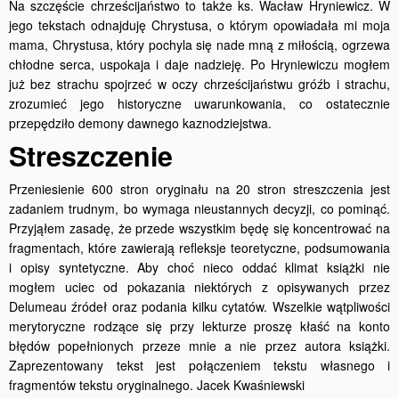
Na szczęście chrześcijaństwo to także ks. Wacław Hryniewicz. W
jego tekstach odnajduję Chrystusa, o którym opowiadała mi moja
mama, Chrystusa, który pochyla się nade mną z miłością, ogrzewa
chłodne serca, uspokaja i daje nadzieję. Po Hryniewiczu mogłem
już bez strachu spojrzeć w oczy chrześcijaństwu gróźb i strachu,
zrozumieć jego historyczne uwarunkowania, co ostatecznie
przepędziło demony dawnego kaznodziejstwa.
Streszczenie
Przeniesienie 600 stron oryginału na 20 stron streszczenia jest
zadaniem trudnym, bo wymaga nieustannych decyzji, co pominąć.
Przyjąłem zasadę, że przede wszystkim będę się koncentrować na
fragmentach, które zawierają refleksje teoretyczne, podsumowania
i opisy syntetyczne. Aby choć nieco oddać klimat książki nie
mogłem uciec od pokazania niektórych z opisywanych przez
Delumeau źródeł oraz podania kilku cytatów. Wszelkie wątpliwości
merytoryczne rodzące się przy lekturze proszę kłaść na konto
błędów popełnionych przeze mnie a nie przez autora książki.
Zaprezentowany tekst jest połączeniem tekstu własnego i
fragmentów tekstu oryginalnego. Jacek Kwaśniewski