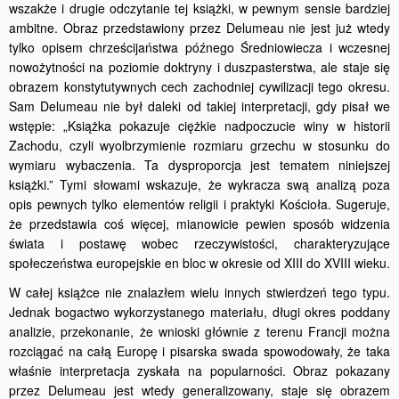
wszakże i drugie odczytanie tej książki, w pewnym sensie bardziej
ambitne. Obraz przedstawiony przez Delumeau nie jest już wtedy
tylko opisem chrześcijaństwa późnego Średniowiecza i wczesnej
nowożytności na poziomie doktryny i duszpasterstwa, ale staje się
obrazem konstytutywnych cech zachodniej cywilizacji tego okresu.
Sam Delumeau nie był daleki od takiej interpretacji, gdy pisał we
wstępie: „Książka pokazuje ciężkie nadpoczucie winy w historii
Zachodu, czyli wyolbrzymienie rozmiaru grzechu w stosunku do
wymiaru wybaczenia. Ta dysproporcja jest tematem niniejszej
książki.” Tymi słowami wskazuje, że wykracza swą analizą poza
opis pewnych tylko elementów religii i praktyki Kościoła. Sugeruje,
że przedstawia coś więcej, mianowicie pewien sposób widzenia
świata i postawę wobec rzeczywistości, charakteryzujące
społeczeństwa europejskie en bloc w okresie od XIII do XVIII wieku.
W całej książce nie znalazłem wielu innych stwierdzeń tego typu.
Jednak bogactwo wykorzystanego materiału, długi okres poddany
analizie, przekonanie, że wnioski głównie z terenu Francji można
rozciągać na całą Europę i pisarska swada spowodowały, że taka
właśnie interpretacja zyskała na popularności. Obraz pokazany
przez Delumeau jest wtedy generalizowany, staje się obrazem