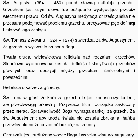
Św. Augustyn (354 – 430) podał sławną definicję grzechu.
Grzechem jest czyn, słowo lub pożądanie występujące przeciw
wiecznemu prawu. Od św. Augustyna medytacja chrześcijańska nie
przestała podejmować problemu grzechu, precyzować jego definicji
i mierzyć jego zasięgu.
Św. Tomasz z Akwinu (1224 – 1274) stwierdza, za św. Augustynem,
że grzech to wyzwanie rzucone Bogu.
Trwała długa, wielowiekowa refleksja nad rodzajami grzechów.
Stopniowo wypracowana została definicja i klasyfikacja grzechów
głównych oraz opozycji między grzechami śmiertelnymi i
powszednimi.
Refleksja o karze za grzechy.
Św. Tomasz głosi, że kara za grzech nie jest zadośćuczynieniem,
ale przeciwwagą przewiny. Przywraca triumf porządku zakłócony
przez nieład. Sprawiedliwość Boga wymaga sankcji za grzech. Za
św. Augustynem: aby uroda świata nie została zbrukana, hańba
przewiny nie może pozostać bez piękna zemsty.
Grzesznik jest zadłużony wobec Boga i wszelka wina wymaga kary.