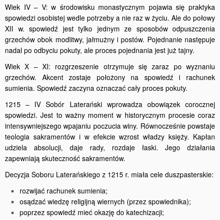
Wiek IV – V: w środowisku monastycznym pojawia się praktyka
spowiedzi osobistej wedle potrzeby a nie raz w życiu. Ale do połowy
XII w. spowiedź jest tylko jednym ze sposobów odpuszczenia
grzechów obok modlitwy, jałmużny i postów. Pojednanie następuje
nadal po odbyciu pokuty, ale proces pojednania jest już tajny.
Wiek X – XI: rozgrzeszenie otrzymuje się zaraz po wyznaniu
grzechów. Akcent zostaje położony na spowiedź i rachunek
sumienia. Spowiedź zaczyna oznaczać cały proces pokuty.
1215 – IV Sobór Laterański wprowadza obowiązek corocznej
spowiedzi. Jest to ważny moment w historycznym procesie coraz
intensywniejszego wpajaniu poczucia winy. Równocześnie powstaje
teologia sakramentów i w efekcie wzrost władzy księży. Kapłan
udziela absolucji, daje rady, rozdaje łaski. Jego działania
zapewniają skuteczność sakramentów.
Decyzja Soboru Laterańskiego z 1215 r. miała cele duszpasterskie:
rozwijać rachunek sumienia;
osądzać wiedzę religijną wiernych (przez spowiednika);
poprzez spowiedź mieć okazję do katechizacji;