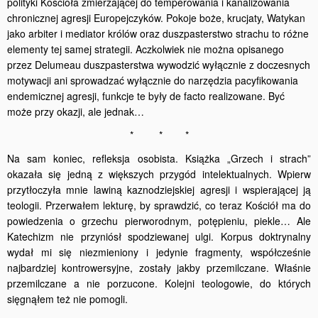
polityki Kościoła zmierzającej do temperowania i kanalizowania
chronicznej agresji Europejczyków. Pokoje boże, krucjaty, Watykan
jako arbiter i mediator królów oraz duszpasterstwo strachu to różne
elementy tej samej strategii. Aczkolwiek nie można opisanego
przez Delumeau duszpasterstwa wywodzić wyłącznie z doczesnych
motywacji ani sprowadzać wyłącznie do narzędzia pacyfikowania
endemicznej agresji, funkcje te były de facto realizowane. Być
może przy okazji, ale jednak…
* * *
Na sam koniec, refleksja osobista. Książka „Grzech i strach”
okazała się jedną z większych przygód intelektualnych. Wpierw
przytłoczyła mnie lawiną kaznodziejskiej agresji i wspierającej ją
teologii. Przerwałem lekturę, by sprawdzić, co teraz Kościół ma do
powiedzenia o grzechu pierworodnym, potępieniu, piekle… Ale
Katechizm nie przyniósł spodziewanej ulgi. Korpus doktrynalny
wydał mi się niezmieniony i jedynie fragmenty, współcześnie
najbardziej kontrowersyjne, zostały jakby przemilczane. Właśnie
przemilczane a nie porzucone. Kolejni teologowie, do których
sięgnąłem też nie pomogli.