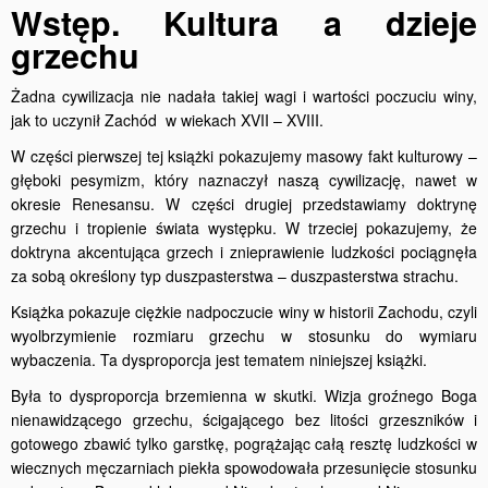
Wstęp. Kultura a dzieje
grzechu
Żadna cywilizacja nie nadała takiej wagi i wartości poczuciu winy,
jak to uczynił Zachód w wiekach XVII – XVIII.
W części pierwszej tej książki pokazujemy masowy fakt kulturowy –
głęboki pesymizm, który naznaczył naszą cywilizację, nawet w
okresie Renesansu. W części drugiej przedstawiamy doktrynę
grzechu i tropienie świata występku. W trzeciej pokazujemy, że
doktryna akcentująca grzech i znieprawienie ludzkości pociągnęła
za sobą określony typ duszpasterstwa – duszpasterstwa strachu.
Książka pokazuje ciężkie nadpoczucie winy w historii Zachodu, czyli
wyolbrzymienie rozmiaru grzechu w stosunku do wymiaru
wybaczenia. Ta dysproporcja jest tematem niniejszej książki.
Była to dysproporcja brzemienna w skutki. Wizja groźnego Boga
nienawidzącego grzechu, ścigającego bez litości grzeszników i
gotowego zbawić tylko garstkę, pogrążając całą resztę ludzkości w
wiecznych męczarniach piekła spowodowała przesunięcie stosunku