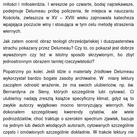
miłości i miłosierdzia. I wreszcie po czwarte, bodaj najciekawsze,
podejmuje Delumeau próbę policzenia, ile miejsca w nauczaniu
Kościoła, zwłaszcza w XV – XVIII wieku zajmowała katecheza
wpajająca poczucie winy i stosująca w tym celu metodę straszenia
wiernych.
Jak zatem ocenić obraz teologii chrześcijańskiej i duszpasterstwa
strachu pokazany przez Delumeau? Czy to, co pokazał jest dobrze
wyważonym czy też w istotny sposób skrzywionym, bo zbyt
jednostronnym obrazem tamtej rzeczywistości?
Popatrzmy po kolei. Jeśli idzie o materiały źródłowe Delumeau
wykorzystał bardzo bogate zasoby archiwalne. W miarę lektury
zacząłem odnosić wrażenie, że ma swoich ulubieńców, np. św.
Bernardyna ze Sieny, których szczególnie lubi cytować. Ci
ulubieńcy nadają zresztą książce specyficzny klimat, gdyż są to
zwykle autorzy wyjątkowo mocno terroryzujący wiernych. Nie
dokonałem szczegółowej kwerendy cytatów, ale wiele
podrozdziałów, choć traktuje o szerokim spectrum zjawisk, bazuje
na jednym lub dwóch wiodących autorach, cytowanych szczególnie
często i omówionych szczególnie dokładnie. W trakcie lektury nie