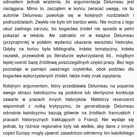
odnosiłem jednak wrażenia, że argumentacja Delumeau jest
naciągana. Mimo to, zacząłem w końcu zwracać uwagę, na ilu
autorów Delumeau powołuje się w kolejnych rozdziałach i
podrozdziałach. Zwykle nie było ich bardzo wielu. Nie można z tego
ukuć żadnego zarzutu, bo bogactwa źródeł nie sposób w pełni
pokazać w tekście. Ale zabrakło mi w książce Delumeau
(przynajmniej w polskim wydaniu) ukazania warsztatu historyka.
Gdyby na końcu była bibliografia, indeks tematyczny, indeks
nazwisk, przewodnik po literaturze wykorzystanej itd., mógłbym
lepiej ocenić bazę źródłową poszczególnych części pracy. Bez tego
pozostaje w pamięci uważnego czytelnika, obok podziwu dla
bogactwa wykorzystanych źródeł, także mały znak zapytania.
Kolejnym argumentem, który przedstawia Delumeau na poparcie
swego obrazu katolicyzmu są podobne lub identyczne konkluzje
zawarte w pracach innych historyków. Niektórzy recenzenci
wspominali z nutką krytycyzmu, że generalizacje Delumeau
odnośnie katolicyzmu bazują głównie na źródłach francuskich i
pracach historycznych traktujących o Francji. Nie wydaje się
jednak, by różnice regionalne były tak wielkie, aby dane z innych
części Europy mogły ujawnić zasadniczo odmienny ton katolickiego