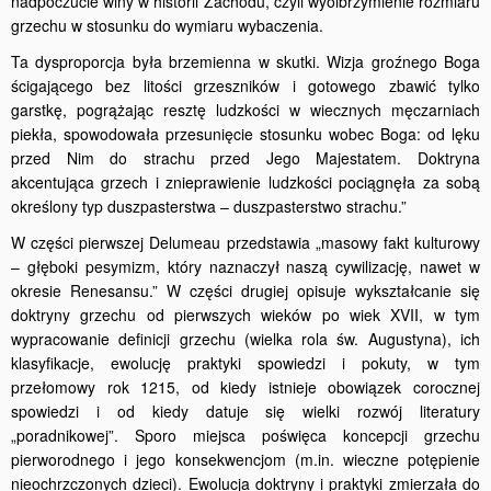
nadpoczucie winy w historii Zachodu, czyli wyolbrzymienie rozmiaru
grzechu w stosunku do wymiaru wybaczenia.
Ta dysproporcja była brzemienna w skutki. Wizja groźnego Boga
ścigającego bez litości grzeszników i gotowego zbawić tylko
garstkę, pogrążając resztę ludzkości w wiecznych męczarniach
piekła, spowodowała przesunięcie stosunku wobec Boga: od lęku
przed Nim do strachu przed Jego Majestatem. Doktryna
akcentująca grzech i znieprawienie ludzkości pociągnęła za sobą
określony typ duszpasterstwa – duszpasterstwo strachu.”
W części pierwszej Delumeau przedstawia „masowy fakt kulturowy
– głęboki pesymizm, który naznaczył naszą cywilizację, nawet w
okresie Renesansu.” W części drugiej opisuje wykształcanie się
doktryny grzechu od pierwszych wieków po wiek XVII, w tym
wypracowanie definicji grzechu (wielka rola św. Augustyna), ich
klasyfikacje, ewolucję praktyki spowiedzi i pokuty, w tym
przełomowy rok 1215, od kiedy istnieje obowiązek corocznej
spowiedzi i od kiedy datuje się wielki rozwój literatury
„poradnikowej”. Sporo miejsca poświęca koncepcji grzechu
pierworodnego i jego konsekwencjom (m.in. wieczne potępienie
nieochrzczonych dzieci). Ewolucja doktryny i praktyki zmierzała do