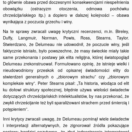
to głównie obawa przed doczesnymi konsekwencjami niespełnienia
obowiązku (ostracyzm otoczenia, odmowa pochówku
chrześcijańskiego itp.) a dopiero w dalszej kolejności – obawa
wynikająca z poczucia grzechu i winy.
Na te sprawy zwracali uwagę krytyczni recenzenci, m.in. Bireley,
Duffy, Langmuir, Norman, Powis, Ross, Stearns, Taylor.
Stwierdzano, że Delumeau nie udowodnił, że poczucie winy, jeśli
faktycznie istniało, było powszechne, że masy świeckie miały takie
same przekonania i postawy jak elita religijna, której światopogląd
Delumeau zrekonstruował. Formułowano opinię, że istnieje wielki i
nieudowodniony przeskok od opisanej świadomości elity do
stwierdzeń generalnych o „zbiorowym strachu” czy „zbiorowym
kompleksie winy”. Peter Stearns pisał: „Ta historia, wiodąca od elit
ku dołowi struktury społecznej, błędnie używa wielości świadectw
dotyczących chrześcijańskich intelektualistów, by nas przekonać, że
zwykli chrześcijanie też byli sparaliżowani strachem przed śmiercią i
potępieniem”.
Inni krytycy zwracali uwagę, że Delumeau pominął wiele świadectw
i interpretacji alternatywnych, że zignorował źródła pokazujące
postawy bardziej pozytywne, że zbyt jednostronnie interpretował