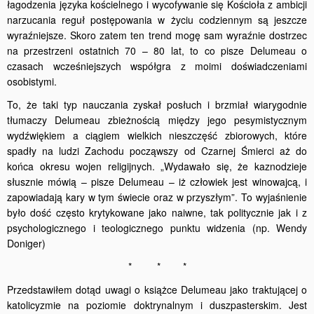
łagodzenia języka kościelnego i wycofywanie się Kościoła z ambicji
narzucania reguł postępowania w życiu codziennym są jeszcze
wyraźniejsze. Skoro zatem ten trend mogę sam wyraźnie dostrzec
na przestrzeni ostatnich 70 – 80 lat, to co pisze Delumeau o
czasach wcześniejszych współgra z moimi doświadczeniami
osobistymi.
To, że taki typ nauczania zyskał posłuch i brzmiał wiarygodnie
tłumaczy Delumeau zbieżnością między jego pesymistycznym
wydźwiękiem a ciągiem wielkich nieszczęść zbiorowych, które
spadły na ludzi Zachodu począwszy od Czarnej Śmierci aż do
końca okresu wojen religijnych. „Wydawało się, że kaznodzieje
słusznie mówią – pisze Delumeau – iż człowiek jest winowajcą, i
zapowiadają kary w tym świecie oraz w przyszłym”. To wyjaśnienie
było dość często krytykowane jako naiwne, tak politycznie jak i z
psychologicznego i teologicznego punktu widzenia (np. Wendy
Doniger)
* * *
Przedstawiłem dotąd uwagi o książce Delumeau jako traktującej o
katolicyzmie na poziomie doktrynalnym i duszpasterskim. Jest