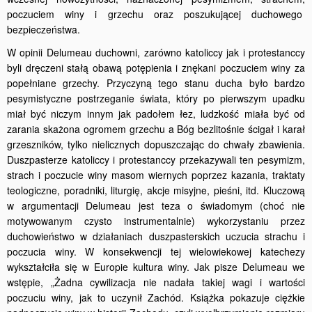
poczuciem winy i grzechu oraz poszukującej duchowego
bezpieczeństwa.
W opinii Delumeau duchowni, zarówno katoliccy jak i protestanccy
byli dręczeni stałą obawą potępienia i znękani poczuciem winy za
popełniane grzechy. Przyczyną tego stanu ducha było bardzo
pesymistyczne postrzeganie świata, który po pierwszym upadku
miał być niczym innym jak padołem łez, ludzkość miała być od
zarania skażona ogromem grzechu a Bóg bezlitośnie ścigał i karał
grzeszników, tylko nielicznych dopuszczając do chwały zbawienia.
Duszpasterze katoliccy i protestanccy przekazywali ten pesymizm,
strach i poczucie winy masom wiernych poprzez kazania, traktaty
teologiczne, poradniki, liturgię, akcje misyjne, pieśni, itd. Kluczową
w argumentacji Delumeau jest teza o świadomym (choć nie
motywowanym czysto instrumentalnie) wykorzystaniu przez
duchowieństwo w działaniach duszpasterskich uczucia strachu i
poczucia winy. W konsekwencji tej wielowiekowej katechezy
wykształciła się w Europie kultura winy. Jak pisze Delumeau we
wstępie, „Żadna cywilizacja nie nadała takiej wagi i wartości
poczuciu winy, jak to uczynił Zachód. Książka pokazuje ciężkie