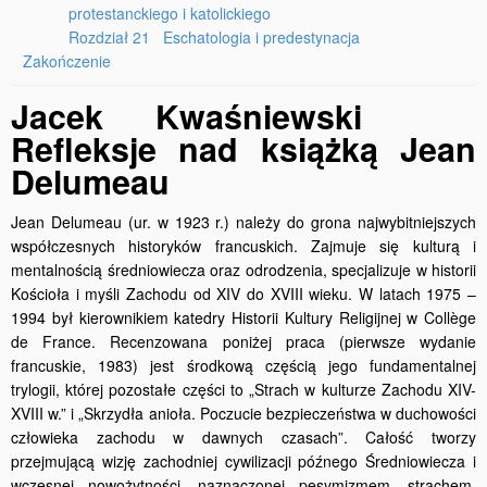
protestanckiego i katolickiego
Rozdział 21 Eschatologia i predestynacja
Zakończenie
Jacek Kwaśniewski
Refleksje nad książką Jean
Delumeau
Jean Delumeau (ur. w 1923 r.) należy do grona najwybitniejszych
współczesnych historyków francuskich. Zajmuje się kulturą i
mentalnością średniowiecza oraz odrodzenia, specjalizuje w historii
Kościoła i myśli Zachodu od XIV do XVIII wieku. W latach 1975 –
1994 był kierownikiem katedry Historii Kultury Religijnej w Collège
de France. Recenzowana poniżej praca (pierwsze wydanie
francuskie, 1983) jest środkową częścią jego fundamentalnej
trylogii, której pozostałe części to „Strach w kulturze Zachodu XIV-
XVIII w.” i „Skrzydła anioła. Poczucie bezpieczeństwa w duchowości
człowieka zachodu w dawnych czasach”. Całość tworzy
przejmującą wizję zachodniej cywilizacji późnego Średniowiecza i
wczesnej nowożytności, naznaczonej pesymizmem, strachem,