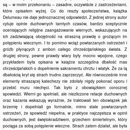
są – w moim przekonaniu – zasadne, oczywiście z zastrzeżeniami,
które opisałem wyżej. Co do reszty społeczeństwa, książka
Delumeau nie daje jednoznacznej odpowiedzi. Z jednej strony autor
cytuje opinie duchownych tamtych czasów, bardzo sceptycznie
oceniających religijne zaangażowanie wiernych, wskazujących na
ich zadziwiającą obojętność na straszną prawdę o grożącym im
potępieniu wiecznym. I to pomimo wciąż powtarzanych ostrzeżeń i
gróźb płynących z ambon całego chrześcijańskiego świata. Z
drugiej strony, pewne prawdy wiary były mocno wpojone, czego
przykładem była opisana w książce szczególna dbałość mas
chrześcijańskich o dopełnienie sakramentu chrztu i wiatyk. Że za tą
dbałością krył się strach trudno zaprzeczyć. Ale równocześnie inne
elementy straszącej katechezy nie zdołały nigdy pokonać oporu i
przebić muru niechęci. Tak było z obowiązkiem corocznej
spowiedzi. Wierni go spełniali, ale niezliczone relacje duchownych
oraz kazania wskazują wyraźnie, że traktowali ten obowiązek jak
brzemię i dopełniali go formalnie, mimo stale powtarzanych
ostrzeżeń, że spowiedź niepełna, w praktyce najczęstsza w opinii
duchownych, jest świętokradztwem, grzechem śmiertelnym, który
pociąga za sobą potępienie wieczne. Strach zatem działał, ale była