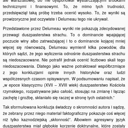
technicznymi i finansowymi. To, że mimo tych trudności,
przedsięwziął taką próbę trzeba ocenić wysoko. To, że wyniki są
prowizoryczne jest oczywiste i Delumeau tego nie ukrywał.
Przedstawione przez Delumeau wyniki nie pokazują zdecydowanej
przewagi duszpasterstwa strachu. To o dominancie wpajającej
poczucie winy albo zatrważającej i to o dominancie kojącej mniej
więcej się równoważą. Delumeau wymienił kilka powodów, dla
których sądzi, że jego wyliczenia odnośnie duszpasterstwa strachu
są niedoszacowane. Nie potrafił jednak ocenić liczbowo skali tego
niedoszacowania. Dlatego jako ważne potraktował współbrzmiące
z jego konkluzjami opinie innych historyków oraz ludzi
współczesnych czasom opisywanym. W podsumowaniu napisał, że
„w epoce klasycyzmu (XVII – XVIII wiek) duszpasterstwo Kościoła
rzymskiego, rozpatrywane jako całość, stosując na zmianę i łącząc
zachętę i groźbę, skłaniało się raczej w stronę tych ostatnich.”
Tak sformułowana konkluzja świadczy o skromności autora i sądzę,
że zebrany przez niego materiał faktograficzny pokazuje coś więcej
niż tylko kaznodziejską „skłonność”. Albowiem agresywny język
duszpasterstwa miał głębokie korzenie doktrynalne, które zostały