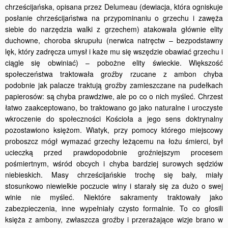
chrześcijańska, opisana przez Delumeau (dewiacja, która ogniskuje
posłanie chrześcijaństwa na przypominaniu o grzechu i zawęża
siebie do narzędzia walki z grzechem) atakowała głównie elity
duchowne, choroba skrupułu (nerwica natręctw – bezpodstawny
lęk, który zadręcza umysł i każe mu się wszędzie obawiać grzechu i
ciągle się obwiniać) – pobożne elity świeckie. Większość
społeczeństwa traktowała groźby rzucane z ambon chyba
podobnie jak palacze traktują groźby zamieszczane na pudełkach
papierosów: są chyba prawdziwe, ale po co o nich myśleć. Chrzest
łatwo zaakceptowano, bo traktowano go jako naturalne i uroczyste
wkroczenie do społeczności Kościoła a jego sens doktrynalny
pozostawiono księżom. Wiatyk, przy pomocy którego miejscowy
proboszcz mógł wymazać grzechy leżącemu na łożu śmierci, był
ucieczką przed prawdopodobnie groźniejszym procesem
pośmiertnym, wśród obcych i chyba bardziej surowych sędziów
niebieskich. Masy chrześcijańskie trochę się bały, miały
stosunkowo niewielkie poczucie winy i starały się za dużo o swej
winie nie myśleć. Niektóre sakramenty traktowały jako
zabezpieczenia, inne wypełniały czysto formalnie. To co głosili
księża z ambony, zwłaszcza groźby i przerażające wizje brano w