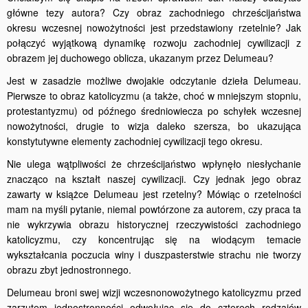
główne tezy autora? Czy obraz zachodniego chrześcijaństwa
okresu wczesnej nowożytności jest przedstawiony rzetelnie? Jak
połączyć wyjątkową dynamikę rozwoju zachodniej cywilizacji z
obrazem jej duchowego oblicza, ukazanym przez Delumeau?
Jest w zasadzie możliwe dwojakie odczytanie dzieła Delumeau.
Pierwsze to obraz katolicyzmu (a także, choć w mniejszym stopniu,
protestantyzmu) od późnego średniowiecza po schyłek wczesnej
nowożytności, drugie to wizja daleko szersza, bo ukazująca
konstytutywne elementy zachodniej cywilizacji tego okresu.
Nie ulega wątpliwości że chrześcijaństwo wpłynęło niesłychanie
znacząco na kształt naszej cywilizacji. Czy jednak jego obraz
zawarty w książce Delumeau jest rzetelny? Mówiąc o rzetelności
mam na myśli pytanie, niemal powtórzone za autorem, czy praca ta
nie wykrzywia obrazu historycznej rzeczywistości zachodniego
katolicyzmu, czy koncentrując się na wiodącym temacie
wykształcania poczucia winy i duszpasterstwie strachu nie tworzy
obrazu zbyt jednostronnego.
Delumeau broni swej wizji wczesnonowożytnego katolicyzmu przed
zarzutem jednostronności odwołując się do czterech rodzajów