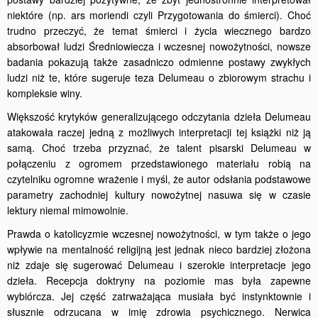
niektóre (np. ars moriendi czyli Przygotowania do śmierci). Choć
trudno przeczyć, że temat śmierci i życia wiecznego bardzo
absorbował ludzi Średniowiecza i wczesnej nowożytności, nowsze
badania pokazują także zasadniczo odmienne postawy zwykłych
ludzi niż te, które sugeruje teza Delumeau o zbiorowym strachu i
kompleksie winy.
Większość krytyków generalizującego odczytania dzieła Delumeau
atakowała raczej jedną z możliwych interpretacji tej książki niż ją
samą. Choć trzeba przyznać, że talent pisarski Delumeau w
połączeniu z ogromem przedstawionego materiału robią na
czytelniku ogromne wrażenie i myśl, że autor odsłania podstawowe
parametry zachodniej kultury nowożytnej nasuwa się w czasie
lektury niemal mimowolnie.
Prawda o katolicyzmie wczesnej nowożytności, w tym także o jego
wpływie na mentalność religijną jest jednak nieco bardziej złożona
niż zdaje się sugerować Delumeau i szerokie interpretacje jego
dzieła. Recepcja doktryny na poziomie mas była zapewne
wybiórcza. Jej część zatrważająca musiała być instynktownie i
słusznie odrzucana w imię zdrowia psychicznego. Nerwica