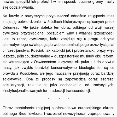
nawias specyfiki ich profesji i w ten sposób rzucane gromy traciły
siłę oddziaływania.
Na każde z powyższych przypuszczeń odnośnie religijności mas
znajduję potwierdzenie w źródłach historycznych opisanych przez
Delumeau. Ale jakże daleko ten obraz odbiega od wizji naszej
cywilizacji przygniecionej poczuciem winy i własnej grzeszności!
Jest to raczej cywilizacja, która znajduje się u progu odkrycia
alternatywnego światopoglądu wobec dominującego przez tysiąc lat
chrześcijaństwa. Kościół, tak katolicki jak i protestancki, pręży więc
jeszcze, póki co, doktrynalno – duszpasterskie muskuły obu reform,
ale wkraczająca z Oświeceniem laicyzacja elit puka już do drzwi a
masy, jak zwykłe bardziej konserwatywne ideologicznie, są co
prawda z Kościołem, ale jego nauczanie przyjmują coraz bardziej
selektywnie. Oba te procesy są zapowiedzią coraz szerszej
sekularyzacji, rozumianej jako odchodzenie od tradycyjnych,
zinstytucjonalizowanych form adoracji transcendencji.
* * *
Obraz mentalności religijnej społeczeństwa europejskiego okresu
późnego Średniowiecza i wczesnej nowożytności, zaproponowany