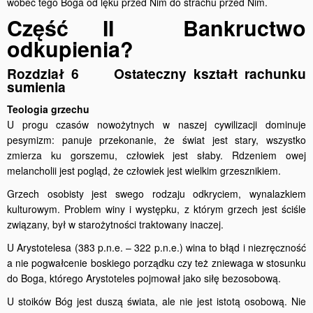
wobec tego Boga od lęku przed Nim do strachu przed Nim.
Część II Bankructwo
odkupienia?
Rozdział 6 Ostateczny kształt rachunku
sumienia
Teologia grzechu
U progu czasów nowożytnych w naszej cywilizacji dominuje
pesymizm: panuje przekonanie, że świat jest stary, wszystko
zmierza ku gorszemu, człowiek jest słaby. Rdzeniem owej
melancholii jest pogląd, że człowiek jest wielkim grzesznikiem.
Grzech osobisty jest swego rodzaju odkryciem, wynalazkiem
kulturowym. Problem winy i występku, z którym grzech jest ściśle
związany, był w starożytności traktowany inaczej.
U Arystotelesa (383 p.n.e. – 322 p.n.e.) wina to błąd i niezręczność
a nie pogwałcenie boskiego porządku czy też zniewaga w stosunku
do Boga, którego Arystoteles pojmował jako siłę bezosobową.
U stoików Bóg jest duszą świata, ale nie jest istotą osobową. Nie