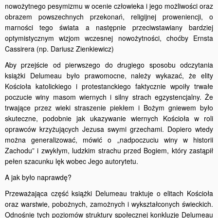
nowożytnego pesymizmu w ocenie człowieka i jego możliwości oraz
obrazem powszechnych przekonań, religijnej proweniencji, o
marności tego świata a następnie przeciwstawiany bardziej
optymistycznym wizjom wczesnej nowożytności, choćby Ernsta
Cassirera (np. Dariusz Zienkiewicz)
Aby przejście od pierwszego do drugiego sposobu odczytania
książki Delumeau było prawomocne, należy wykazać, że elity
Kościoła katolickiego i protestanckiego faktycznie wpoiły trwałe
poczucie winy masom wiernych i silny strach egzystencjalny. Że
trwające przez wieki straszenie piekłem i Bożym gniewem było
skuteczne, podobnie jak ukazywanie wiernych Kościoła w roli
oprawców krzyżujących Jezusa swymi grzechami. Dopiero wtedy
można generalizować, mówić o „nadpoczuciu winy w historii
Zachodu” i zwykłym, ludzkim strachu przed Bogiem, który zastąpił
pełen szacunku lęk wobec Jego autorytetu.
A jak było naprawdę?
Przeważająca część książki Delumeau traktuje o elitach Kościoła
oraz warstwie, pobożnych, zamożnych i wykształconych świeckich.
Odnośnie tych poziomów struktury społecznej konkluzje Delumeau