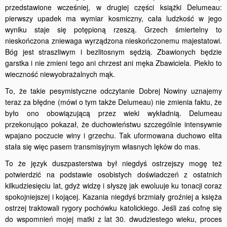
przedstawione wcześniej, w drugiej części książki Delumeau:
pierwszy upadek ma wymiar kosmiczny, cała ludzkość w jego
wyniku staje się potępioną rzeszą. Grzech śmiertelny to
nieskończona zniewaga wyrządzona nieskończonemu majestatowi.
Bóg jest straszliwym i bezlitosnym sędzią. Zbawionych będzie
garstka i nie zmieni tego ani chrzest ani męka Zbawiciela. Piekło to
wieczność niewyobrażalnych mąk.
To, że takie pesymistyczne odczytanie Dobrej Nowiny uznajemy
teraz za błędne (mówi o tym także Delumeau) nie zmienia faktu, że
było ono obowiązującą przez wieki wykładnią. Delumeau
przekonująco pokazał, że duchowieństwu szczególnie intensywnie
wpajano poczucie winy i grzechu. Tak uformowana duchowo elita
stała się więc pasem transmisyjnym własnych lęków do mas.
To że język duszpasterstwa był niegdyś ostrzejszy mogę też
potwierdzić na podstawie osobistych doświadczeń z ostatnich
kilkudziesięciu lat, gdyż widzę i słyszę jak ewoluuje ku tonacji coraz
spokojniejszej i kojącej. Kazania niegdyś brzmiały groźniej a księża
ostrzej traktowali rygory pochówku katolickiego. Jeśli zaś cofnę się
do wspomnień mojej matki z lat 30. dwudziestego wieku, proces