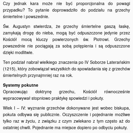
Czy jednak kara może nie być proporcjonalna do powagi
przypadku? To pytanie doprowadziło do podziału na grzechy
śmiertelne i powszednie.
Św. Augustyn stwierdza, że grzechy śmiertelne gaszą łaskę,
zamykają drogę do nieba, mogą być odpuszczone jedynie przez
Kościół mocą kluczy powierzonych św. Piotrowi. Grzechy
powszednie nie pociągają za sobą potępienia i są odpuszczone
dzięki modlitwie.
Ten podział nabrał wielkiego znaczenia po IV Soborze Laterańskim
(1215), który zobowiązał wszystkich do spowiadania się z grzechów
śmiertelnych przynajmniej raz na rok.
Systemy pokutne
Opracowując doktrynę grzechu, Kościół równocześnie
wypracowywał stopniowo praktykę spowiedzi i pokuty.
Wiek I – IV: wyznanie grzechów dokonywane jest wobec biskupa,
pokuta odbywa się publicznie. Oczyszczenie i pojednanie możliwe
tylko raz w życiu, z związku z czym zwlekano z tym często aż do
ostatniej chwili. Pojednanie ma miejsce dopiero po odbyciu pokuty.