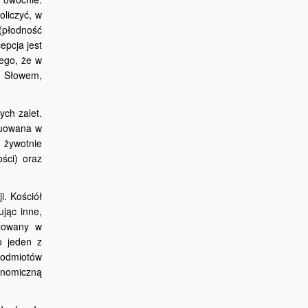
liczyć, w
(płodność
epcja jest
tego, że w
. Słowem,
ych zalet.
tuowana w
 żywotnie
ości) oraz
i. Kościół
ując inne,
ażowany w
o jeden z
podmiotów
onomiczną