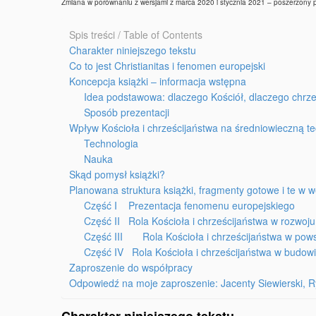
Zmiana w porównaniu z wersjami z marca 2020 i stycznia 2021 – poszerzony
Spis treści / Table of Contents
Charakter niniejszego tekstu
Co to jest Christianitas i fenomen europejski
Koncepcja książki – informacja wstępna
Idea podstawowa: dlaczego Kościół, dlaczego chrz
Sposób prezentacji
Wpływ Kościoła i chrześcijaństwa na średniowieczną te
Technologia
Nauka
Skąd pomysł książki?
Planowana struktura książki, fragmenty gotowe i te w w
Część I Prezentacja fenomenu europejskiego
Część II Rola Kościoła i chrześcijaństwa w rozwoj
Część III Rola Kościoła i chrześcijaństwa w pows
Część IV Rola Kościoła i chrześcijaństwa w budowi
Zaproszenie do współpracy
Odpowiedź na moje zaproszenie: Jacenty Siewierski,