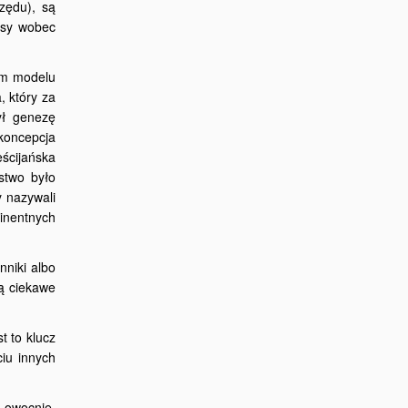
rzędu), są
resy wobec
oim modelu
, który za
ył genezę
koncepcja
ścijańska
stwo było
y nazywali
inentnych
nniki albo
zą ciekawe
t to klucz
ciu innych
 owocnie.