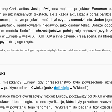
onę Christianitas. Jest poświęcona mojemu projektowi Fenomen eur
 po już napisanych tekstach, ale z każdą aktualizacją coraz bardziej
atorem po całym projekcie, może być czytany samodzielnie. Jeden jeg
ijaństwo?)
opublikowałem niedawno, jako osobny tekst. Dobrze odp
im modelu Kościół i chrześcijaństwo pełnią rolę najważniejszych 
w Europie w wieku XII, XIII i XIV a inne czynniki (*) są sceną, na które
jącymi drugiego rzędu.
abska, wschodnie technologie i wymiana międzykulturowa, wielocentrowość, ocieplenie klimatu, 
ski
ską mieszkańcy Europy, gdy chrześcijaństwo było powszechnie uz
 w praktyce od ok. IX wieku (patrz
definicja
w Wikipedii)
auce historii cywilizacyjny rozkwit Europy, począwszy od XI-XII wiek
ukowo i technologicznie inne cywilizacje, które były przedtem znaczni
aństwa w powstaniu tego fenomenu. Wybrałem do badania trzy dziedzi