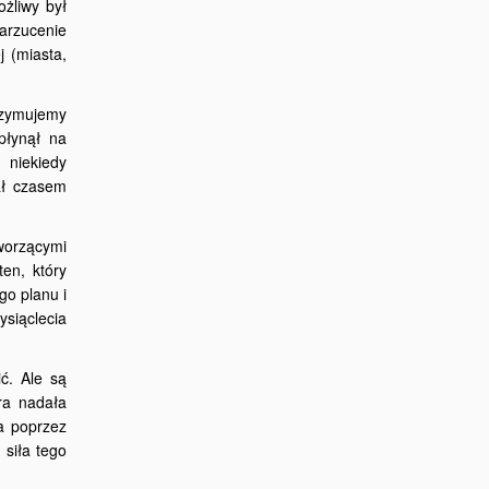
ożliwy był
arzucenie
j (miasta,
rzymujemy
płynął na
 niekiedy
ał czasem
tworzącymi
en, który
go planu i
ysiąclecia
ć. Ale są
óra nadała
a poprzez
 siła tego