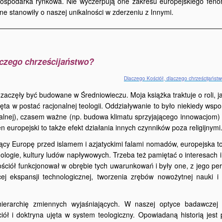
gospodarka rynkowa. Nie wyczerpują one zakresu europejskiego feno
ne stanowiły o naszej unikalności w zderzeniu z Innymi.
aczego chrześcijaństwo?
Dlaczego Kościół,
dlaczego chrześcijaństw
aczęły być budowane w Średniowieczu. Moja książka traktuje o roli, j
jęta w postać racjonalnej teologii. Oddziaływanie to było niekiedy ws
jonalnej), czasem ważne (np. budowa klimatu sprzyjającego innowacjom
europejski to także efekt działania innych czynników poza religijnymi
ący Europę przed islamem i azjatyckimi falami nomadów, europejska to
logie, kultury ludów napływowych. Trzeba też pamiętać o interesach i 
Kościół funkcjonował w obrębie tych uwarunkowań i były one, z jego pe
cej ekspansji technologicznej, tworzenia zrębów nowożytnej nauki i
hierarchię zmiennych wyjaśniających. W naszej optyce badawczej
ół i doktryna ujęta w system teologiczny. Opowiadaną historią jest