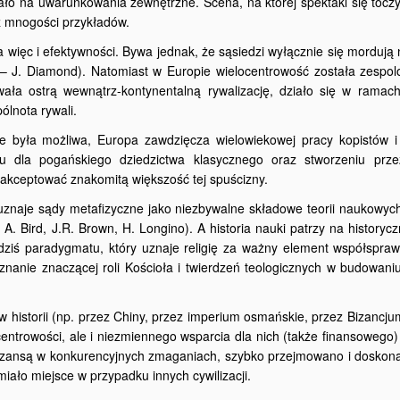
ało na uwarunkowania zewnętrzne. Scena, na której spektakl się toczy
z mnogości przykładów.
 więc i efektywności. Bywa jednak, że sąsiedzi wyłącznie się morduj
 – J. Diamond). Natomiast w Europie wielocentrowość została zespol
wała ostrą wewnątrz-kontynentalną rywalizację, działo się w ramach
pólnota rywali.
że była możliwa, Europa zawdzięcza wielowiekowej pracy kopistów i
nku dla pogańskiego dziedzictwa klasycznego oraz stworzeniu prze
akceptować znakomitą większość tej spuścizny.
uznaje sądy metafizyczne jako niezbywalne składowe teorii naukowych
A. Bird, J.R. Brown, H. Longino). A historia nauki patrzy na historycz
dziś paradygmatu, który uznaje religię za ważny element współspraw
znanie znaczącej roli Kościoła i twierdzeń teologicznych w budowan
w historii (np. przez Chiny, przez imperium osmańskie, przez Bizancju
entrowości, ale i niezmiennego wsparcia dla nich (także finansowego)
ły szansą w konkurencyjnych zmaganiach, szybko przejmowano i doskona
miało miejsce w przypadku innych cywilizacji.