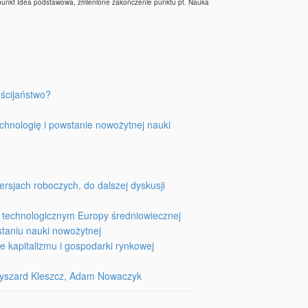
 punkt Idea podstawowa, zmienione zakończenie punktu pt. Nauka
eścijaństwo?
chnologię i powstanie nowożytnej nauki
ersjach roboczych, do dalszej dyskusji
u technologicznym Europy średniowiecznej
taniu nauki nowożytnej
e kapitalizmu i gospodarki rynkowej
 Ryszard Kleszcz, Adam Nowaczyk