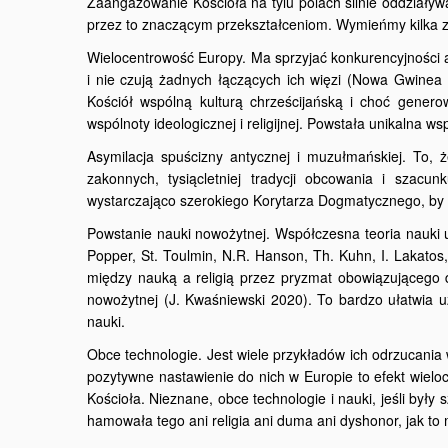
Zaangażowanie Kościoła na tylu polach silnie oddziaływ
przez to znaczącym przekształceniom. Wymieńmy kilka 
Wielocentrowość Europy. Ma sprzyjać konkurencyjności a
i nie czują żadnych łączących ich więzi (Nowa Gwinea
Kościół wspólną kulturą chrześcijańską i choć genero
wspólnoty ideologicznej i religijnej. Powstała unikalna ws
Asymilacja spuścizny antycznej i muzułmańskiej. To, 
zakonnych, tysiącletniej tradycji obcowania i szacu
wystarczająco szerokiego Korytarza Dogmatycznego, by 
Powstanie nauki nowożytnej. Współczesna teoria nauki 
Popper, St. Toulmin, N.R. Hanson, Th. Kuhn, I. Lakatos, 
między nauką a religią przez pryzmat obowiązującego 
nowożytnej (J. Kwaśniewski 2020). To bardzo ułatwia u
nauki.
Obce technologie. Jest wiele przykładów ich odrzucania 
pozytywne nastawienie do nich w Europie to efekt wieloc
Kościoła. Nieznane, obce technologie i nauki, jeśli by
hamowała tego ani religia ani duma ani dyshonor, jak to 