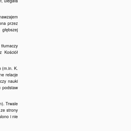
ł, ulegała
ą nawzajem
ona przez
 głębszej
 tłumaczy
z Kościół
 (m.in. K.
ne relacje
czy nauki
iu podstaw
m). Trwale
 ze strony
lono i nie