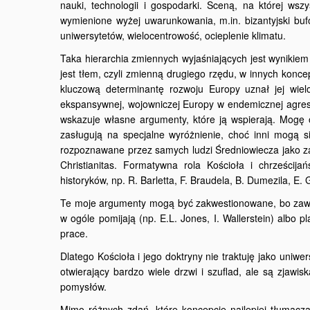
nauki, technologii i gospodarki. Sceną, na której wsz
wymienione wyżej uwarunkowania, m.in. bizantyjski buf
uniwersytetów, wielocentrowość, ocieplenie klimatu.
Taka hierarchia zmiennych wyjaśniających jest wynikie
jest tłem, czyli zmienną drugiego rzędu, w innych konc
kluczową determinantę rozwoju Europy uznał jej wiel
ekspansywnej, wojowniczej Europy w endemicznej agres
wskazuje własne argumenty, które ją wspierają. Mogę o
zasługują na specjalne wyróżnienie, choć inni mogą s
rozpoznawane przez samych ludzi Średniowiecza jako za
Christianitas. Formatywna rola Kościoła i chrześcij
historyków, np. R. Barletta, F. Braudela, B. Dumezila, E. 
Te moje argumenty mogą być zakwestionowane, bo zawsze 
w ogóle pomijają (np. E.L. Jones, I. Wallerstein) albo p
prace.
Dlatego Kościoła i jego doktryny nie traktuję jako uniw
otwierający bardzo wiele drzwi i szuflad, ale są zjawi
pomysłów.
Mimo różnych zdań, które koncepcje najlepiej tłumacz