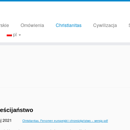
rskie
Omówienia
Christianitas
Cywilizacja
pl
eścijaństwo
 – maj 2021
Christianitas. Fenomen europejski i chrześcijaństwo – wersja pdf