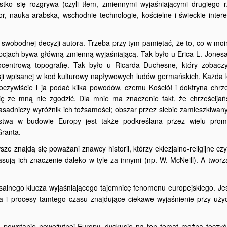
ystko się rozgrywa (czyli tłem, zmiennymi wyjaśniającymi drugiego 
or, nauka arabska, wschodnie technologie, kościelne i świeckie inte
m swobodnej decyzji autora. Trzeba przy tym pamiętać, że to, co w m
epcjach bywa główną zmienną wyjaśniającą. Tak było u Erica L. Jonesa
ocentrową topografię. Tak było u Ricarda Duchesne, który zobacz
ji wpisanej w kod kulturowy napływowych ludów germańskich. Każda 
czywiście i ja podać kilka powodów, czemu Kościół i doktryna chrze
ię ze mną nie zgodzić. Dla mnie ma znaczenie fakt, że chrześcijań
sadniczy wyróżnik ich tożsamości; obszar przez siebie zamieszkiwan
aństwa w budowie Europy jest także podkreślana przez wielu prom
Granta.
znajdą się poważani znawcy historii, którzy eklezjalno-religijne czy
lasują ich znaczenie daleko w tyle za innymi (np. W. McNeill). A twor
ersalnego klucza wyjaśniającego tajemnicę fenomenu europejskiego. Jes
ska i procesy tamtego czasu znajdujące ciekawe wyjaśnienie przy uży
ą powstanie nowożytnej Europy, dyskusję na ten temat można toczyć