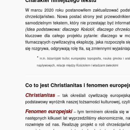
Charakter niniejszego tekstu
W marcu 2020 roku postanowiłem zaktualizować podstr
chrześcijaństwo. Nowa postać strony jest przewodnikiem
samodzielnym tekstem, który nie przestając być inform
(Idea podstawowa: dlaczego Kościół, dlaczego chrześc
kluczowe dla całego projektu pytanie: dlaczego w mo
tłumaczących cywilizacyjną eksplozję, jaka rozpoczęła się 
się rozgrywa, odgrywają rolę tła, są zmiennymi wyjaśnia
*
m.in. bizantyjski bufor, europejska topografia, nauka grecka i ar
napływowych, relacje między Kościołem i władzami świeckimi
Co to jest Christianitas i fenomen europej
Christianitas
– tak określali cywilizację europej
podstawowy wyróżnik naszej tożsamości kulturowej, czyli
Fenomen europejski
– tym terminem określa się w n
następnych kilkuset lat wyprzedziliśmy ekonomicznie, na
rozwinięte od nas. Realizuję projekt o roli chrześcij