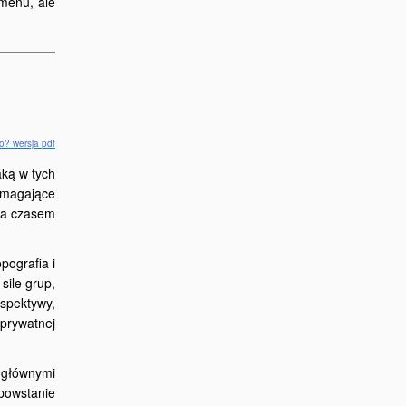
menu, ale
o? wersja pdf
aką w tych
pomagające
) a czasem
.
pografia i
sile grup,
rspektywy,
 prywatnej
 głównymi
 powstanie