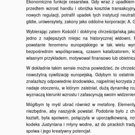
Ekonomiczne funkcje cesarstwa. Gdy wraz z upadkiem Ka
przedtem wzrost handlu i obniżka kosztów transakcyjn
nowych regulacji, potrafił upadek tych instytucji neut
gildie, uniwersytety, zakony jako oddolne korporacje; A. 
Wybierając zatem Kościół i doktrynę chrześcijańską ja
jedno z najlepszych miejsc na historycznej widowni.
powstanie fenomenu europejskiego w tak wielu wymi
bezpośrednim współsprawcą, czasem katalizatorem, kt
własnym przykładem, motywował finansowo lub obietnicą
W dokładnie takim sensie można powiedzieć, że chrześc
nowożytną cywilizację europejską. Gdybym to ostatnie 
znalazłszy odpowiednie środowisko, najpełniej korzysta
nadaje otoczeniu, w którym zaistniał, dużą dynamikę ro
wyznaczą kierunki wzrostu i zafascynują swoim widzeniem
Mógłbym tę myśl ubrać również w metaforę. Elementy 
niezbędne, aby naszyjnik powstał. Podobnie było z chrz
kształt, była spoiwem, połączyła w uporządkowaną, no
kodeks Justyniana i młyny wodne, aż do pirackich trady
spoiwa i jego kreatywny potencjał.