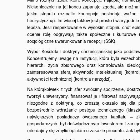
Niekoniecznie na jej końcu zapanuje zgoda, ale można 
jakim stopniu rozmaite koncepcje posiadają ważne 
heurystyczną). Im więcej faktów jest prosto i wiarygod
lepsza. Jeśli respektowanie w wysokim stopniu cnót epis
ocenie rolę odgrywają także społeczne i kulturowe n
socjologiczne uwarunkowania recepcji (SSK).
Wybór Kościoła i doktryny chrześcijańskiej jako podst
Koncentrujemy uwagę na instytucji, która była wszec
hierarchii życia zbiorowego oraz kontrolowała ideolog
zainteresowana sferą aktywności intelektualnej (kontro
aktywności technicznej (kontrola narzędzi).
Na którąkolwiek z tych sfer zwrócimy spojrzenie, dostr
tworzył uniwersytety, finansował je i filtrował napływaj
niezgodne z doktryną, co zresztą okazało się dla 
bezpośrednie wdrażanie postępu technicznego (klaszt
największych posiadaczy ówczesnego kapitału – z
gospodarczych, był doświadczonym inwestorem i zarzą
(nie dajmy się zmylić opiniom o zakazie procentu. Jak było