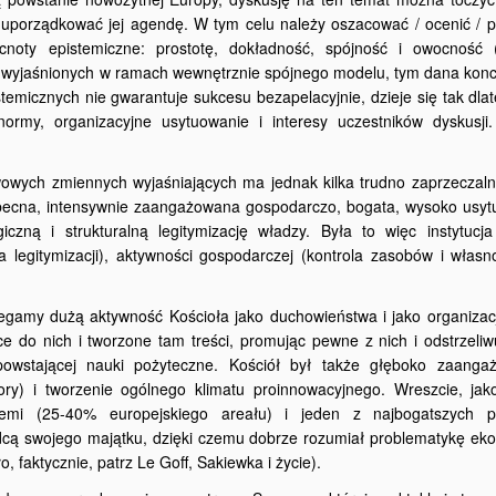
uporządkować jej agendę. W tym celu należy oszacować / ocenić / po
cnoty epistemiczne: prostotę, dokładność, spójność i owocność 
nie wyjaśnionych w ramach wewnętrznie spójnego modelu, tym dana konc
temicznych nie gwarantuje sukcesu bezapelacyjnie, dzieje się tak dla
ormy, organizacyjne usytuowanie i interesy uczestników dyskusji
awowych zmiennych wyjaśniających ma jednak kilka trudno zaprzeczaln
hobecna, intensywnie zaangażowana gospodarczo, bogata, wysoko usy
iczną i strukturalną legitymizację władzy. Była to więc instytucja
la legitymizacji), aktywności gospodarczej (kontrola zasobów i własn
zegamy dużą aktywność Kościoła jako duchowieństwa i jako organizacj
ące do nich i tworzone tam treści, promując pewne z nich i odstrzeliw
powstającej nauki pożyteczne. Kościół był także głęboko zaang
ory) i tworzenie ogólnego klimatu proinnowacyjnego. Wreszcie, jak
iemi (25-40% europejskiego areału) i jeden z najbogatszych 
dcą swojego majątku, dzięki czemu dobrze rozumiał problematykę ek
, faktycznie, patrz Le Goff, Sakiewka i życie).