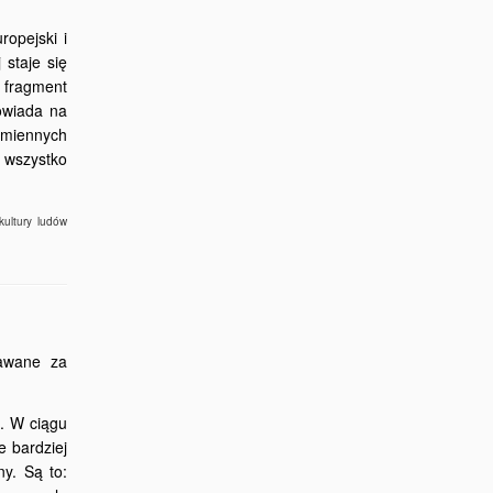
opejski i
 staje się
o fragment
owiada na
zmiennych
j wszystko
kultury ludów
nawane za
u. W ciągu
e bardziej
ny. Są to: