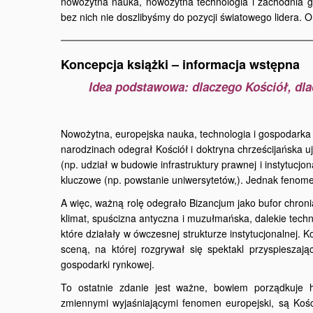
nowożytna nauka, nowożytna technologia i zachodnia 
bez nich nie doszlibyśmy do pozycji światowego lidera. O
Koncepcja książki – informacja wstępna
Idea podstawowa: dlaczego Kościół, dl
Nowożytna, europejska nauka, technologia i gospodarka z
narodzinach odegrał Kościół i doktryna chrześcijańska u
(np. udział w budowie infrastruktury prawnej i instytuc
kluczowe (np. powstanie uniwersytetów,). Jednak fenomen 
A więc, ważną rolę odegrało Bizancjum jako bufor chroni
klimat, spuścizna antyczna i muzułmańska, dalekie techno
które działały w ówczesnej strukturze instytucjonalnej. 
sceną, na której rozgrywał się spektakl przyspieszają
gospodarki rynkowej.
To ostatnie zdanie jest ważne, bowiem porządkuje 
zmiennymi wyjaśniającymi fenomen europejski, są Kości