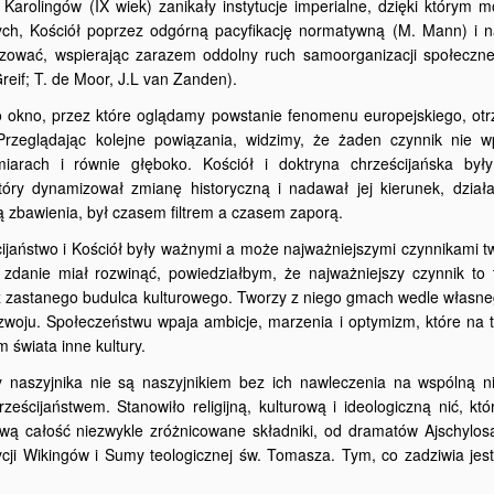
rolingów (IX wiek) zanikały instytucje imperialne, dzięki którym m
ych, Kościół poprzez odgórną pacyfikację normatywną (M. Mann) i n
ralizować, wspierając zarazem oddolny ruch samoorganizacji społeczne
Greif; T. de Moor, J.L van Zanden).
ko okno, przez które oglądamy powstanie fenomenu europejskiego, ot
 Przeglądając kolejne powiązania, widzimy, że żaden czynnik nie w
arach i równie głęboko. Kościół i doktryna chrześcijańska były
óry dynamizował zmianę historyczną i nadawał jej kierunek, dział
 zbawienia, był czasem filtrem a czasem zaporą.
ijaństwo i Kościół były ważnymi a może najważniejszymi czynnikami 
zdanie miał rozwinąć, powiedziałbym, że najważniejszy czynnik to t
 z zastanego budulca kulturowego. Tworzy z niego gmach wedle własne
zwoju. Społeczeństwu wpaja ambicje, marzenia i optymizm, które na t
 świata inne kultury.
naszyjnika nie są naszyjnikiem bez ich nawleczenia na wspólną ni
eścijaństwem. Stanowiło religijną, kulturową i ideologiczną nić, kt
wą całość niezwykle zróżnicowane składniki, od dramatów Ajschylos
cji Wikingów i Sumy teologicznej św. Tomasza. Tym, co zadziwia jest