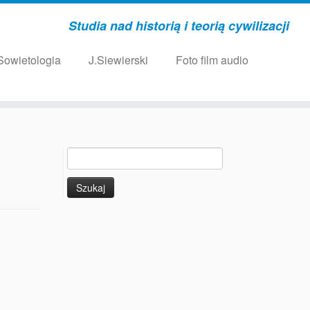
Studia nad historią i teorią cywilizacji
Sowietologia
J.Siewierski
Foto film audio
Szukaj: