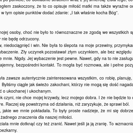
rzegłem zaskoczony, że to co opisuje miłość matki ma także wyraźne o
w tym opisie punktów dodać zdanie: „I tak właśnie kocha Bóg”.
mojej osoby, choć nie było to równoznaczne ze zgodą we wszystkich 
 nie będę odrzucony.
, niedociągnięć i win. Nie była to ślepota na moje przewiny, przymyka
wybaczenie. Zły uczynek pozostawał złym uczynkiem, ale bez względu 
e mnie. Nigdy. Jej wybaczenie jest pewne. Nawet, gdy na to nie zasługu
wzajemny, bezpośredni kontakt. To mogła być rozmowa, ale i pełne po
yła zawsze autentycznie zainteresowana wszystkim, co robię, planuję, 
Byliśmy ciągle jak świeżo zakochani, którzy nie mogą się dość nagada
eć o ukochanej i ukochanym.
 czyni, nie chce mojej krzywdy, lecz mojego dobra. I że nie będzie to 
obre. Raczej się powstrzyma od działania, niż zaryzykuje, że sprawi ból.
i, jakie we mnie pokładała. To były proste nadzieje, że mi się dobrz
to żadnego znaczenia dla naszej miłości.
iała mnie dotknąć czy też zranić. Nawet jeśli ja ją zranię. To wzmacnia,
 bezkarny.