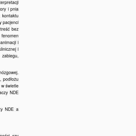
rpretacji
ory i pnia
 kontaktu
y pacjenci
treść bez
t fenomen
animacji i
inicznej i
 zabiegu,
mózgowej.
, podłożu
 w świetle
adaczy NDE
dzy NDE a
ności, czy