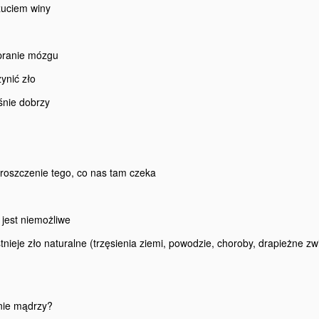
oczuciem winy
e pranie mózgu
zynić zło
eśnie dobrzy
proszczenie tego, co nas tam czeka
 jest niemożliwe
stnieje zło naturalne (trzęsienia ziemi, powodzie, choroby, drapieżne zw
wnie mądrzy?