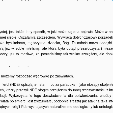
zystej, jest także inny sposób, w jaki może się ona objawić. Może w n
amej siebie. Oszałamia szczęściem. Wywraca dotychczasowy porządek 
oże być kobieta, mężczyzna, dziecko, Bóg. Ta miłość może nadejść 
rą już w sobie mieliśmy, ale która była dotąd przezroczysta i niez
zy, jak to możliwe, że posiadaliśmy tak wielkie szczęście, ale dopi
* * *
ga, możemy rozpocząć wędrówkę po zaświatach.
ierci (NDE) opisują ten stan – co za paradoks – jako niosący ukojenie
ych, którzy przeżyli NDE błogim przejściem do innej rzeczywistości, z kt
lacji. Wykorzystanie tego doświadczenia dla potwierdzania, choćby 
świata po śmierci jest zrozumiałe, podobnie zresztą jak atak na taką int
nych religii i/lub wyznających naturalizm metodologiczny lub ontologi