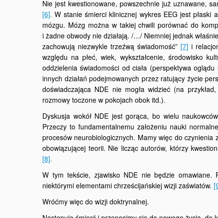
Nie jest kwestionowane, powszechnie już uznawane, sa
[6]
.
W stanie śmierci klinicznej wykres EEG jest płaski a
mózgu. Mózg można w takiej chwili porównać do komput
i żadne obwody nie działają. /…/ Niemniej jednak właśni
zachowują niezwykle trzeźwą świadomość”
[7]
i relacj
względu na płeć, wiek, wykształcenie, środowisko k
oddzielenia świadomości od ciała (perspektywa oglądu 
innych działań podejmowanych przez ratujący życie perso
doświadczająca NDE nie mogła widzieć (na przykład, 
rozmowy toczone w pokojach obok itd.).
Dyskusja wokół NDE jest gorąca, bo wielu naukowców 
Przeczy to fundamentalnemu założeniu nauki normaln
procesów neurobiologicznych. Mamy więc do czynienia z 
obowiązującej teorii. Nie licząc autorów, którzy kwes
[8]
.
W tym tekście, zjawisko NDE nie będzie omawiane. 
niektórymi elementami chrześcijańskiej wizji zaświatów.
[
Wróćmy więc do wizji doktrynalnej.
Następuje śmierć i przenosimy się do nowego życia, do k