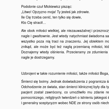
Podobnie czuł Mickiewicz pisząc:
„Litwo! Ojczyzno moja! Ty jesteś jak zdrowie.
Ile Cię trzeba cenić, ten tylko się dowie,
Kto Cię stracił…
Ale obok miłości wielkiej, ale niezauważalnej i przezroc
nagle i gwałtownie. Jest wtedy natychmiast świadoma s
wszystko poza nią traci na znaczeniu. Jej obiektem m
znikąd, ale może być też nagłą przemianą miłości, któ
Doznajemy wtedy olśnienia. Przecieramy ze zdumienia oc
nagle je dostrzegamy.
Uzbrojeni w takie rozumienie miłości, także miłości Bo
Śmierci się boimy. Jednak doświadczenia z pogranicza śm
Odchodzenie ze świata, stan śmierci klinicznej były dla t
pacjent został zawrócony, co umożliwiło mu zdanie re
pomocniczego, religijnych twierdzeń o istnieniu jakiegoś 
i generalny sceptycyzm wobec NDE ze strony osób niechęt