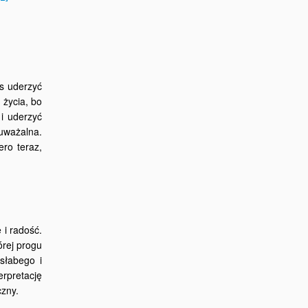
as uderzyć
życia, bo
i uderzyć
auważalna.
ero teraz,
 i radość.
órej progu
słabego i
erpretację
czny.