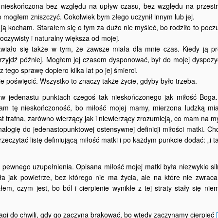
e nieskończona bez względu na upływ czasu, bez względu na przest
ie mogłem zniszczyć. Cokolwiek bym złego uczynił innym lub jej.
a ją kocham. Starałem się o tym za dużo nie myśleć, bo rodziło to poczu
oczywisty i naturalny większa od mojej.
awiało się także w tym, że zawsze miała dla mnie czas. Kiedy ją p
rzyjdź później. Mogłem jej czasem dysponować, był do mojej dyspozycj
 tego sprawę dopiero kilka lat po jej śmierci.
 poświęcić. Wszystko to znaczy także życie, gdyby było trzeba.
 w jedenastu punktach czegoś tak nieskończonego jak miłość Boga.
 nam tę nieskończoność, bo miłość mojej mamy, mierzona ludzką mia
st trafna, zarówno wierzący jak i niewierzący zrozumieją, co mam na m
logię do jedenastopunktowej ostensywnej definicji miłości matki. Ch
zeczytać listę definiującą miłość matki i po każdym punkcie dodać: „i t
ę pewnego uzupełnienia. Opisana miłość mojej matki była niezwykle sil
yła jak powietrze, bez którego nie ma życia, ale na które nie zwra
em, czym jest, bo ból i cierpienie wynikłe z tej straty stały się nie
agi do chwili, gdy go zaczyna brakować, bo wtedy zaczynamy cierpieć