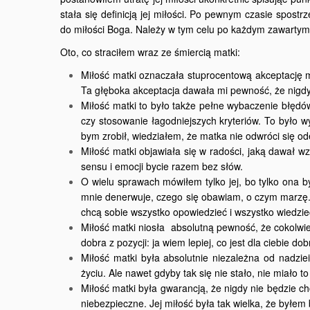
stała się definicją jej miłości. Po pewnym czasie spost
do miłości Boga. Należy w tym celu po każdym zawartym 
Oto, co straciłem wraz ze śmiercią matki:
Miłość matki oznaczała stuprocentową akceptację 
Ta głęboka akceptacja dawała mi pewność, że nigdy
Miłość matki to było także pełne wybaczenie błędów
czy stosowanie łagodniejszych kryteriów. To było 
bym zrobił, wiedziałem, że matka nie odwróci się od
Miłość matki objawiała się w radości, jaką dawał 
sensu i emocji bycie razem bez słów.
O wielu sprawach mówiłem tylko jej, bo tylko ona b
mnie denerwuje, czego się obawiam, o czym marzę. 
chcą sobie wszystko opowiedzieć i wszystko wiedzi
Miłość matki niosła absolutną pewność, że cokolwiek
dobra z pozycji: ja wiem lepiej, co jest dla ciebie d
Miłość matki była absolutnie niezależna od nadzie
życiu. Ale nawet gdyby tak się nie stało, nie miało 
Miłość matki była gwarancją, że nigdy nie będzie chc
niebezpieczne. Jej miłość była tak wielka, że byłem