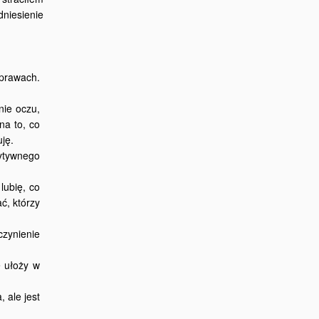
dniesienie
sprawach.
nie oczu,
na to, co
ję.
zytywnego
lubię, co
ć, którzy
czynienie
e ułoży w
 ale jest