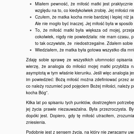
Miałem pewność, że miłość matki jest praktyczni
względu na to, co kiedykolwiek zrobię. Jej miłości n
Czułem, że matka kocha mnie bardziej i lepiej niż j
Ale nie mogło być inaczej. Jej miłość była w sposób 
To, że miłość matki była większa od mojej, przej
cokolwiek, nigdy nie powiedziała: nie mam czasu, p
to tak oczywiste, że niedostrzegalne. Zdałem sobie z
Wiedziałem, że matka była gotowa wszystko dla mnie
Zdaję sobie sprawę ze wszystkich ułomności opisania
wierzę, że analogia do miłości mojej matki przybliża
asymptotą w tym właśnie kierunku. Jeśli więc analogia je
im powiedzieć: Bożą miłość można zdefiniować przez ana
co należy rozumieć pod pojęciem Bożej miłości, należy pr
kocha Bóg”.
Kilka lat po spisaniu tych punktów, dostrzegłem potrzeb
jej życia prawie niezauważalna. Była przezroczysta. B
dopóki jest. Dopiero, gdy tę miłość utraciłem, zrozumiał
zniesienia.
Podobnie jest z sensem życia, na który nie zwracamy uw