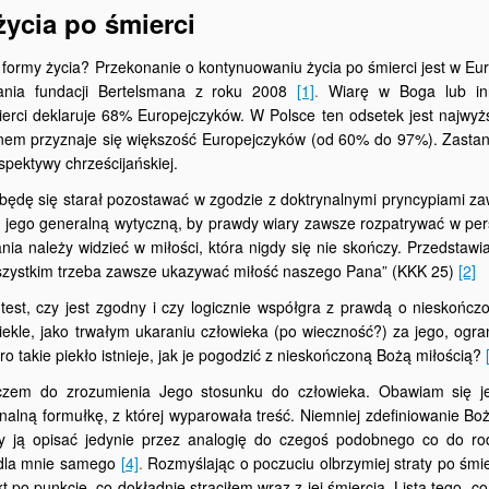
życia po śmierci
j formy życia? Przekonanie o kontynuowaniu życia po śmierci jest w Eu
ania fundacji Bertelsmana z roku 2008
[1]
.
Wiarę w Boga lub in
mierci deklaruje 68% Europejczyków. W Polsce ten odsetek jest najwy
ninem przyznaje się większość Europejczyków (od 60% do 97%). Zasta
pektywy chrześcijańskiej.
 będę się starał pozostawać w zgodzie z doktrynalnymi pryncypiami z
 z jego generalną wytyczną, by prawdy wiary zawsze rozpatrywać w pe
nia należy widzieć w miłości, która nigdy się nie skończy. Przedstawia
 wszystkim trzeba zawsze ukazywać miłość naszego Pana” (KKK 25)
[2]
st, czy jest zgodny i czy logicznie współgra z prawdą o nieskończo
iekle, jako trwałym ukaraniu człowieka (po wieczność?) za jego, ogr
ro takie piekło istnieje, jak je pogodzić z nieskończoną Bożą miłością?
uczem do zrozumienia Jego stosunku do człowieka. Obawiam się j
nalną formułkę, z której wyparowała treść. Niemniej zdefiniowanie Boż
my ją opisać jedynie przez analogię do czegoś podobnego co do rod
 dla mnie samego
[4]
.
Rozmyślając o poczuciu olbrzymiej straty po śmie
t po punkcie, co dokładnie straciłem wraz z jej śmiercią. Lista tego, co