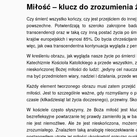
Miłość – klucz do zrozumienia 
Czy śmierć wszystko kończy, czy jest przejściem do inne
powszechne. Potwierdzają to szeroko zakrojone bad
transcendencji oraz w taką czy inną postać życia po ś
krajów europejskich i wynosi 85%. Do bycia chrześcija
więc, jak owa transcendentna kontynuacja wygląda z pers
W kreśleniu obrazu, jak wygląda nasze życie po śmierci
Katechizmie Kościoła Katolickiego a przede wszystkim,
nieskończonej Bożej miłości do ludzi: „jedyny cel naucza
ma być przedmiotem wiary, nadziei i działania, przede
Każdy element tworzonego obrazu musi zatem przejść te
miłości. Jest to szczególnie ważne, gdy rozmyślamy o p
czasie (kilkadziesiąt lat życia doczesnego), przewiny. Sko
W kościele często słyszymy, że Boża miłość jest kl
bezrefleksyjne powtarzanie tej prawdy zamieniło ją w ba
nie jest niemożliwe. Ale że jest nieskończona, może
zrozumiałego. Znalazłem taką analogię nieoczekiwanie
postanowiłem utratę jej miłości ukonkretnić spisując punk