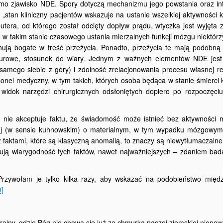
mo zjawisko NDE. Spory dotyczą mechanizmu jego powstania oraz inte
 „stan kliniczny pacjentów wskazuje na ustanie wszelkiej aktywności k
era, od którego został odcięty dopływ prądu, wtyczka jest wyjęta z
e w takim stanie czasowego ustania mierzalnych funkcji mózgu niektórz
onują bogate w treść przeżycia. Ponadto, przeżycia te mają podobną 
ulturowe, stosunek do wiary. Jednym z ważnych elementów NDE jes
samego siebie z góry) i zdolność zrelacjonowania procesu własnej re
nel medyczny, w tym takich, których osoba będąca w stanie śmierci kl
widok narzędzi chirurgicznych odsłoniętych dopiero po rozpoczęciu
nie akceptuje faktu, że świadomość może istnieć bez aktywności 
ej (w sensie kuhnowskim) o materialnym, w tym wypadku mózgowym
faktami, które są klasyczną anomalią, to znaczy są niewytłumaczalne
tionują wiarygodność tych faktów, nawet najważniejszych – zdaniem b
Przywołam je tylko kilka razy, aby wskazać na podobieństwo mię
9]
rainy, gdzie Bóg nie chowa się już za chmurką naszej ziemskiej niepew