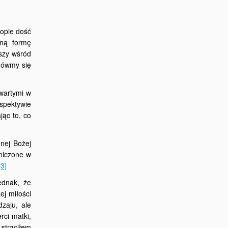
ropie dość
ną formę
ższy wśród
nówmy się
awartymi w
rspektywie
jąc to, co
nej Bożej
aniczone w
[3]
ednak, że
ej miłości
zaju, ale
rci matki,
 straciłem