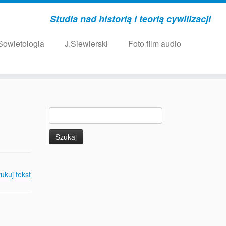
Studia nad historią i teorią cywilizacji
Sowietologia
J.Siewierski
Foto film audio
Szukaj:
ukuj tekst