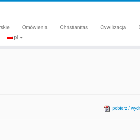
rskie
Omówienia
Christianitas
Cywilizacja
pl
pobierz / wydr