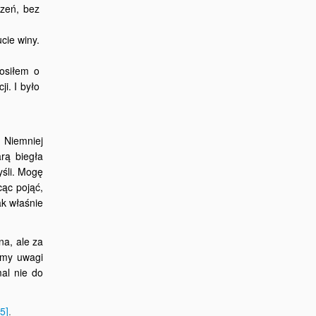
rzeń, bez
cie winy.
rosiłem o
i. I było
 Niemniej
rą biegła
yśli. Mogę
cąc pojąć,
ak właśnie
na, ale za
camy uwagi
mal nie do
[5]
.