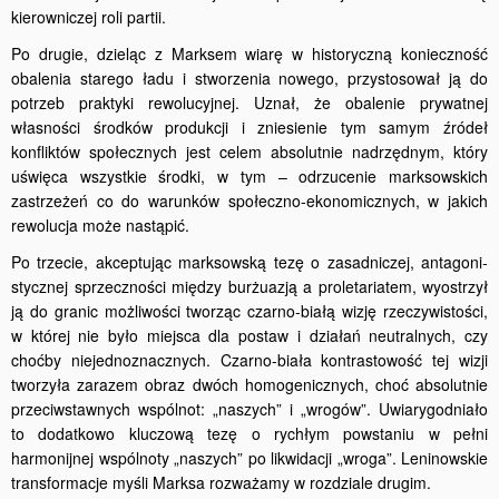
kierowniczej roli partii.
Po drugie, dzieląc z Marksem wiarę w historyczną konieczność
obalenia starego ładu i stworzenia nowego, przystosował ją do
potrzeb praktyki rewolucyjnej. Uznał, że obalenie prywatnej
własności środków produkcji i zniesienie tym samym źródeł
konfliktów społecznych jest celem absolutnie nadrzędnym, który
uświęca wszystkie środki, w tym – odrzucenie marksowskich
zastrzeżeń co do warunków społeczno­-ekonomicznych, w jakich
rewolucja może nastąpić.
Po trzecie, akceptując marksowską tezę o zasadniczej, antagoni­
stycznej sprzeczności między burżuazją a proletariatem, wyostrzył
ją do granic możliwości tworząc czarno-białą wizję rzeczywistości,
w której nie było miejsca dla postaw i działań neutralnych, czy
choćby niejednoznacznych. Czarno-biała kontrastowość tej wizji
tworzyła zarazem obraz dwóch homogenicznych, choć absolutnie
przeciwstaw­nych wspólnot: „naszych” i „wrogów”. Uwiarygodniało
to dodatkowo kluczową tezę o rychłym powstaniu w pełni
harmonijnej wspólnoty „naszych” po likwidacji „wroga”. Leninowskie
transformacje myśli Marksa rozważamy w rozdziale drugim.