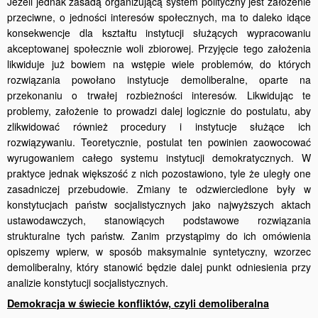
Jeżeli jednak zasadą organizującą system polityczny jest założenie
przeciwne, o jedności interesów społecznych, ma to daleko idące
konsekwencje dla kształtu instytucji służących wypracowaniu
akcep­towanej społecznie woli zbiorowej. Przyjęcie tego założenia
likwiduje już bowiem na wstępie wiele problemów, do których
rozwiązania powołano instytucje demoliberalne, oparte na
przekonaniu o trwałej rozbieżności interesów. Likwidując te
problemy, założenie to prowadzi dalej logicznie do postulatu, aby
zlikwidować również procedury i ­instytucje służące ich
rozwiązywaniu. Teoretycznie, postulat ten powinien zaowocować
wyrugowaniem całego systemu instytucji demo­kratycznych. W
praktyce jednak większość z nich pozostawiono, tyle że uległy one
zasadniczej przebudowie. Zmiany te odzwierciedlone były w
konstytucjach państw socjalistycznych jako najwyższych aktach
ustawodawczych, stanowiących podstawowe rozwiązania
strukturalne tych państw. Zanim przystąpimy do ich omówienia
opiszemy wpierw, w sposób maksymalnie syntetyczny, wzorzec
demoliberalny, który stanowić będzie dalej punkt odniesienia przy
analizie konstytucji socjalistycznych.
Demokracja w świecie konfliktów, czyli demoliberalna