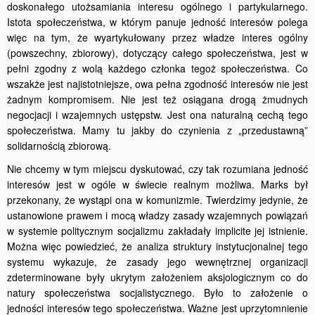
doskonałego utożsamiania interesu ogólnego i par­tykularnego.
Istota społeczeństwa, w którym panuje jedność interesów polega
więc na tym, że wyartykułowany przez władze interes ogólny
(powszechny, zbiorowy), dotyczący całego społeczeństwa, jest w
pełni zgodny z wolą każdego członka tegoż społeczeństwa. Co
wszakże jest najistotniejsze, owa pełna zgodność interesów nie jest
żadnym kom­promisem. Nie jest też osiągana drogą żmudnych
negocjacji i wzajem­nych ustępstw. Jest ona naturalną cechą tego
społeczeństwa. Mamy tu jakby do czynienia z „przedustawną”
solidarnością zbiorową.
Nie chcemy w tym miejscu dyskutować, czy tak rozumiana jedność
interesów jest w ogóle w świecie realnym możliwa. Marks był
przekona­ny, że wystąpi ona w komunizmie. Twierdzimy jedynie, że
ustanowione prawem i mocą władzy zasady wzajemnych powiązań
w systemie politycznym socjalizmu zakładały implicite jej istnienie.
Można więc powiedzieć, że analiza struktury instytucjonalnej tego
systemu wykazu­je, że zasady jego wewnętrznej organizacji
zdeterminowane były ukry­tym założeniem aksjologicznym co do
natury społeczeństwa socjalisty­cznego. Było to założenie o
jedności interesów tego społeczeństwa. Ważne jest uprzytomnienie