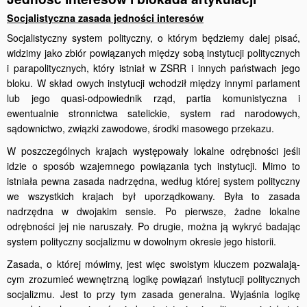
Socjalistyczna zasada jedności interesów
Socjalistyczny system polityczny, o którym będziemy dalej pisać,
widzimy jako zbiór powiązanych między sobą instytucji politycznych
i parapolitycznych, który istniał w ZSRR i innych państwach jego
bloku. W skład owych instytucji wchodził między innymi parlament
lub jego quasi-odpowiednik rząd, partia komunistyczna i
ewentualnie stronnictwa satelickie, system rad narodowych,
sądownictwo, związki zawodowe, środki masowego przekazu.
W poszczególnych krajach występowały lokalne odrębności jeśli
idzie o sposób wzajemnego powiązania tych instytucji. Mimo to
istniała pewna zasada nadrzędna, według której system polityczny
we wszystkich krajach był uporządkowany. Była to zasada
nadrzędna w dwojakim sensie. Po pierwsze, żadne lokalne
odrębności jej nie naruszały. Po drugie, można ją wykryć badając
system polityczny socjalizmu w dowolnym okresie jego historii.
Zasada, o której mówimy, jest więc swoistym kluczem pozwalają­
cym zrozumieć wewnętrzną logikę powiązań instytucji politycznych
socjalizmu. Jest to przy tym zasada generalna. Wyjaśnia logikę