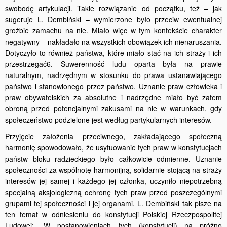
swobodę ar­tykulacji. Takie rozwiązanie od początku, też – jak
sugeruje L. Dembiński – wymierzone było przeciw ewentualnej
groźbie zama­chu na nie. Miało więc w tym kontekście charakter
negatywny – nakładało na wszystkich obowiązek ich nienaruszania.
Dotyczyło to również państwa, które miało stać na ich straży i ich
przestrzegać6. Suwerenność ludu oparta była na prawie
naturalnym, nadrzędnym w stosunku do prawa ustanawiającego
państwo i stanowionego przez państwo. Uznanie praw człowieka i
praw obywatelskich za absolutne i nadrzędne miało być zatem
obroną przed potencjalnymi zakusami na nie w warunkach, gdy
społeczeństwo podzielone jest według par­tykularnych interesów.
Przyjęcie założenia przeciwnego, zakładającego społeczną
harmonię spowodowało, że usytuowanie tych praw w konstytucjach
państw bloku radzieckiego było całkowicie odmienne. Uznanie
społeczności za wspólnotę harmonijną, solidarnie stojącą na straży
interesów jej samej i każdego jej członka, uczyniło niepotrzebną
specjalną aks­jologiczną ochronę tych praw przed poszczególnymi
grupami tej społeczności i jej organami. L. Dembiński tak pisze na
ten temat w odniesieniu do konstytucji Polskiej Rzeczpospolitej
Ludowej: „W postanowieniach tych (konstytucji) na próżno