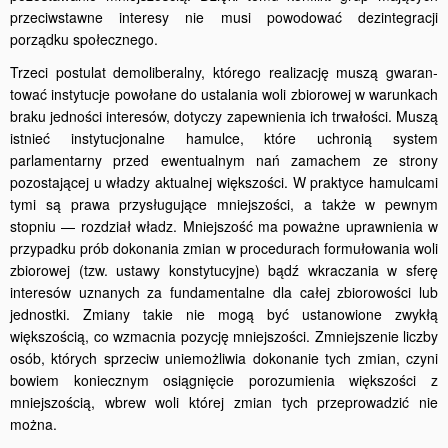
przeciwstawne interesy nie musi powodować dezintegracji
porządku społecznego.
Trzeci postulat demoliberalny, którego realizację muszą gwaran­
tować instytucje powołane do ustalania woli zbiorowej w warunkach
braku jedności interesów, dotyczy zapewnienia ich trwałości. Muszą
istnieć instytucjonalne hamulce, które uchronią system
parlamentarny przed ewentualnym nań zamachem ze strony
pozostającej u władzy aktualnej większości. W praktyce hamulcami
tymi są prawa przysługują­ce mniejszości, a także w pewnym
stopniu — rozdział władz. Mniejszość ma poważne uprawnienia w
przypadku prób dokonania zmian w procedurach formułowania woli
zbiorowej (tzw. ustawy konstytucyj­ne) bądź wkraczania w sferę
interesów uznanych za fundamentalne dla całej zbiorowości lub
jednostki. Zmiany takie nie mogą być ustanowione zwykłą
większością, co wzmacnia pozycję mniejszości. Zmniejszenie liczby
osób, których sprzeciw uniemożliwia dokonanie tych zmian, czyni
bowiem koniecznym osiągnięcie porozumienia większości z
mniejszoś­cią, wbrew woli której zmian tych przeprowadzić nie
można.