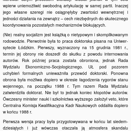
wpierw uniemożliwić swobodną artykulację w samej partii. Inaczej
jego własne szeregi nie osiągnęłyby zwartości wewnętrznej i
jedności działania na zewnątrz – cech niezbędnych do skutecznego
koordynowania pozostałych mechaniz­mów blokujących.
(Nie) realny socjalizm jest książką o nietypowym i skomplikowanym
rodowodzie. Pierwotnie była to praca doktorska pisana na Uniwer­
sytecie Łódzkim. Pierwszy, wyznaczony na 15 grudnia 1981 r.,
termin jej obrony nie doszedł do skutku z powodu internowania
autorów. Rok później praca została obroniona, jednak Rada
Wydziału Ekono­miczno-Socjologicznego. UŁ pod pozorem
uchybień formalnych unie­ważniła przewód doktorski. Ponowna
obrona była możliwa dopiero w okresie łagodzenia rygorów stanu
wojennego, na początku 1988 r. Tym razem Rada Wydziału
zatwierdziła doktorat. Nie był to jednak koniec kłopotów autorów.
Ówczesny minister nauki i szkolnictwa wyższego założył veto, które
Centralna Komisja Kwalifikacyjna Kadr Naukowych oddaliła dopiero
w końcu 1988 r.
Pierwsza wersja pracy była przygotowywana w końcu lat siedem­
dziesiątych i już wówczas otaczała ją atmosfera skandalu