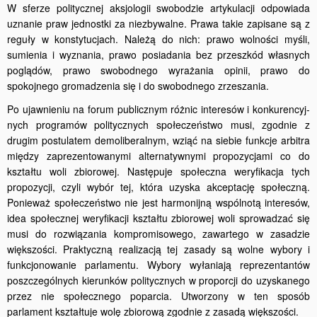
W sferze politycznej aksjologii swobodzie artykulacji odpowiada
uznanie praw jednostki za niezbywalne. Prawa takie zapisane są z
reguły w konstytucjach. Należą do nich: prawo wolności myśli,
sumienia i wyznania, prawo posiadania bez przeszkód własnych
poglądów, prawo swobodnego wyrażania opinii, prawo do
spokojnego gromadzenia się i do swobodnego zrzeszania.
Po ujawnieniu na forum publicznym różnic interesów i konkurencyj­
nych programów politycznych społeczeństwo musi, zgodnie z
drugim postulatem demoliberalnym, wziąć na siebie funkcje arbitra
między zaprezentowanymi alternatywnymi propozycjami co do
kształtu woli zbiorowej. Następuje społeczna weryfikacja tych
propozycji, czyli wybór tej, która uzyska akceptację społeczną.
Ponieważ społeczeństwo nie jest harmonijną wspólnotą interesów,
idea społecznej weryfikacji kształtu zbiorowej woli sprowadzać się
musi do rozwiązania kompromisowego, zawartego w zasadzie
większości. Praktyczną realizacją tej zasady są wolne wybory i
funkcjonowanie parlamentu. Wybory wyłaniają reprezentantów
poszczególnych kierunków politycznych w proporcji do uzyskanego
przez nie społecznego poparcia. Utworzony w ten sposób
parlament kształtuje wolę zbiorową zgodnie z zasadą większości.