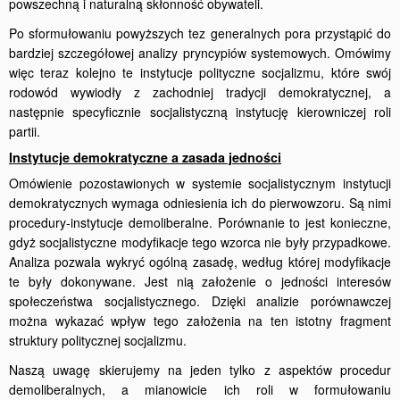
powszechną i naturalną skłonność obywateli.
Po sformułowaniu powyższych tez generalnych pora przystąpić do
bardziej szczegółowej analizy pryncypiów systemowych. Omówimy
więc teraz kolejno te instytucje polityczne socjalizmu, które swój
rodowód wywiodły z zachodniej tradycji demokratycznej, a
następnie specyficznie socjalistyczną instytucję kierowniczej roli
partii.
Instytucje demokratyczne a zasada jedności
Omówienie pozostawionych w systemie socjalistycznym instytucji
demokratycznych wymaga odniesienia ich do pierwowzoru. Są nimi
procedury-instytucje demoliberalne. Porównanie to jest konieczne,
gdyż socjalistyczne modyfikacje tego wzorca nie były przypadkowe.
Analiza pozwala wykryć ogólną zasadę, według której modyfikacje
te były dokonywane. Jest nią założenie o jedności interesów
społeczeństwa socjalistycznego. Dzięki analizie porównawczej
można wykazać wpływ tego założenia na ten istotny fragment
struktury politycznej socjalizmu.
Naszą uwagę skierujemy na jeden tylko z aspektów procedur
demoliberalnych, a mianowicie ich roli w formułowaniu