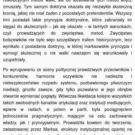
zmuszały. Tym samym doktryna okazała się niezwykle skuteczną
bronią, jakiej nie miał żaden z pozostałych pretendentów. Wszyscy
inni posiadali takie pryncypia doktrynalne, które zabraniały im
sięgać do skutecznych – jak się okazało – w tamtych warunkach,
czyli prowadzących do zwycięstwa, metod. Zwycięstwo
bolszewików nie było więc szczęśliwym trafem historycznym, lecz
wynikało z posiadania doktryny, w której marksowskie pryncypia i
wymogi skutecznej o nie walki nawzajem się warunkowały i
uzupełniały.
Po wyrugowaniu ze sceny politycznej prawdziwych przeciwników i
konkurentów, harmonia oczywiście nie nadeszła i
niebezpieczeństwo rozpadu systemu, pozbawionego płaszczyzn
mediacji, groziło zawsze, gdy tylko pozwalano w jego obrębie
otwarcie wymieniać poglądy. Wówczas likwidacja kolejno wszystkich
takich swobodnych kanałów artykulacji oraz instytucji mediujących,
wpierw w radach, a potem w partii, była pociągnięciem
jednocześnie pragmatycznym, mającym na celu zachowanie
władzy, jak i pryncypialnym. Prowadziła bowiem do tworzenia,
zwiastowanej przez Marksa, struktury instytucjonalnej opartej na