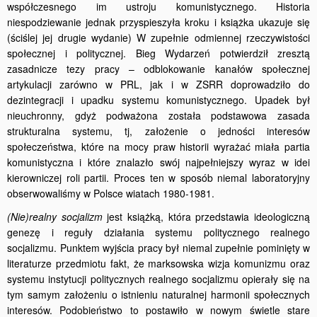
współczesnego im ustroju komunistycznego. Historia
niespodziewanie jednak przyspieszyła kroku i książka ukazuje się
(ściślej jej drugie wydanie) W zupełnie odmiennej rzeczywistości
społecznej i politycznej. Bieg Wydarzeń potwierdził zresztą
zasadnicze tezy pracy – odblokowanie kanałów społecznej
artykulacji zarówno w PRL, jak i w ZSRR doprowadziło do
dezintegracji i upadku systemu komunistycznego. Upadek był
nieuchronny, gdyż podważona została podstawowa zasada
strukturalna systemu, tj, założenie o jedności interesów
społeczeństwa, które na mocy praw historii wyrażać miała partia
komunistyczna i które znalazło swój najpełniejszy wyraz w idei
kierowniczej roli partii. Proces ten w sposób niemal laboratoryjny
obserwowaliśmy w Polsce wiatach 1980-1981.
(Nie)realny socjalizm
jest książką, która przedstawia ideologiczną
genezę i reguły działania systemu politycznego realnego
socjalizmu. Punktem wyjścia pracy był niemal zupełnie pominięty w
literaturze przedmiotu fakt, że marksowska wizja komunizmu oraz
systemu instytucji politycznych realnego socjalizmu opierały się na
tym samym założeniu o istnieniu naturalnej harmonii społecznych
interesów. Podobieństwo to postawiło w nowym świetle stare