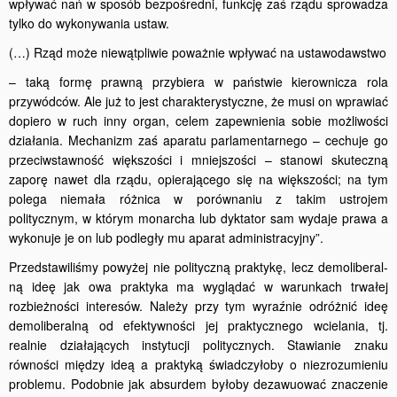
wpływać nań w sposób bezpośre­dni, funkcję zaś rządu sprowadza
tylko do wykonywania ustaw.
(…) Rząd może niewątpliwie poważnie wpływać na ustawodawstwo
– taką formę prawną przybiera w państwie kierownicza rola
przywód­ców. Ale już to jest charakterystyczne, że musi on wprawiać
dopiero w ruch inny organ, celem zapewnienia sobie możliwości
działania. Mechanizm zaś aparatu parlamentarnego – cechuje go
przeciwstaw­ność większości i mniejszości – stanowi skuteczną
zaporę nawet dla rządu, opierającego się na większości; na tym
polega niemała różnica w porównaniu z takim ustrojem
politycznym, w którym monarcha lub dyktator sam wydaje prawa a
wykonuje je on lub podległy mu aparat administracyjny”.
Przedstawiliśmy powyżej nie polityczną praktykę, lecz demoliberal­
ną ideę jak owa praktyka ma wyglądać w warunkach trwałej
rozbież­ności interesów. Należy przy tym wyraźnie odróżnić ideę
demoliberalną od efektywności jej praktycznego wcielania, tj.
realnie działających instytucji politycznych. Stawianie znaku
równości między ideą a prak­tyką świadczyłoby o niezrozumieniu
problemu. Podobnie jak absurdem byłoby dezawuować znaczenie