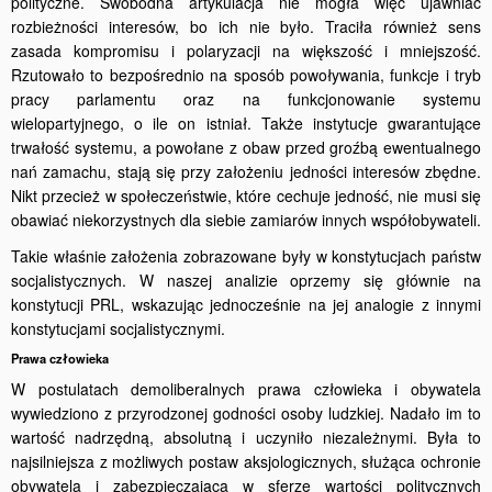
polityczne. Swobodna artykulacja nie mogła więc ujawniać
rozbieżności interesów, bo ich nie było. Traciła również sens
zasada kompromisu i polaryzacji na większość i mniejszość.
Rzutowało to bezpośrednio na sposób powoływania, funkcje i tryb
pracy parlamentu oraz na funkcjonowanie systemu
wielopartyjnego, o ile on istniał. Także instytucje gwarantujące
trwałość systemu, a powołane z obaw przed groźbą ewentualnego
nań zamachu, stają się przy założeniu jedności interesów zbędne.
Nikt przecież w społeczeństwie, które cechuje jedność, nie musi się
obawiać niekorzystnych dla siebie zamiarów innych współobywateli.
Takie właśnie założenia zobrazowane były w konstytucjach państw
socjalistycznych. W naszej analizie oprzemy się głównie na
konstytucji PRL, wskazując jednocześnie na jej analogie z innymi
konstytucjami socjalistycznymi.
Prawa człowieka
W postulatach demoliberalnych prawa człowieka i obywatela
wywiedziono z przyrodzonej godności osoby ludzkiej. Nadało im to
wartość nadrzędną, absolutną i uczyniło niezależnymi. Była to
najsil­niejsza z możliwych postaw aksjologicznych, służąca ochronie
obywa­tela i zabezpieczająca w sferze wartości politycznych