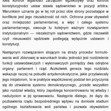
Idea kontroli legalności zarządzeń egzekutywy oraz kontroli
konstytucyjności ustaw stawia sądownictwo w pozycji arbitra.
Warun­kiem uznania go w tej roli przez obie strony pozostające w
konflikcie jest jego niezależność od nich. Ochrona praw obywateli
oraz mniejszości parlamentarnej, a więc i całego systemu
parlamentarnego, owocuje tu kolejnym ważnym rozwiązaniem
instytucjonalnym — niezależnym sądownictwem, gdzie niezawiśli
czyli nieusuwalni sędziowie podlegają wyłącznie ustawom i
konstytucji.
Następnym rozwiązaniem stojącym na straży procedur formuło­
wania woli zbiorowej w warunkach braku jedności jest rozdzielenie
funkcji ustawodawczych i wykonawczych pomiędzy dwa odrębne
organy: parlament i rząd. Aczkolwiek geneza tego rozdziału
wskazuje raczej na pobudki antydemokratyczne, jakie przyświecały
jego inic­jatorom, to w praktyce współczesnej podział ten przyczynia
się do utrwalenia systemu demokratycznego, „przede wszystkim
jako rozdział władzy, który zapobiega koncentrowaniu tej władzy i
nadużyciom w jej sprawowaniu. Następnie dlatego, że dąży do
pozbawienia rządu bezpośredniego wpływu na doniosłe stadium
ogólnego kształtowania woli państwa i pozwala obywatelom