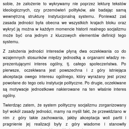
sobie, że założenie to wykrywamy nie poprzez lekturę tekstów
ideologicznych, czy przemówień polityków, ale badając samą
wewnętrzną strukturę instytucjonalną systemu. Ponieważ zaś
zasada jedności była obecna we wszystkich krajach bloku oraz
wykryć ją można w każdym momencie historii realnego socjalizmu
może być ona jednym z kluczowych elementów definicji tego
systemu.
Z założenia jedności interesów płyną dwa oczekiwania co do
wzajemnych stosunków między jednostką a organami władzy re­
prezentującymi interes ogólny, tj. całego społeczeństwa. Po
pierwsze, oczekiwana jest powszechna i z góry istniejąca
akceptacja owego interesu ogólnego, który wyrażany jest przez
powołane do tego celu instytucje polityczne. Po drugie, oczekiwane
są motywacje jednostkowe nakierowane na ten właśnie interes
ogólny.
Twierdząc zatem, że system polityczny socjalizmu zorganizowany
był wokół zasady jedności, mamy na myśli fakt, że przewidziano w
nim z góry takie zachowania, jakby akceptacja woli partii i
pragnienie jej realizacji były z góry wiadome i stanowiły