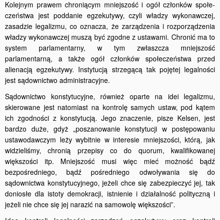
Kolejnym prawem chroniącym mniejszość i ogół członków społe­
czeństwa jest poddanie egzekutywy, czyli władzy wykonawczej,
zasadzie legalizmu, co oznacza, że zarządzenia i rozporządzenia
władzy wyko­nawczej muszą być zgodne z ustawami. Chronić ma to
system parlamentarny, w tym zwłaszcza mniejszość
parlamentarną, a także ogół członków społeczeństwa przed
alienacją egzekutywy. Instytucją strzegącą tak pojętej legalności
jest sądownictwo administracyjne.
Sądownictwo konstytucyjne, również oparte na idei legalizmu,
skierowane jest natomiast na kontrolę samych ustaw, pod kątem
ich zgodności z konstytucją. Jego znaczenie, pisze Kelsen, jest
bardzo duże, gdyż „poszanowanie konstytucji w postępowaniu
ustawodawczym leży wybitnie w interesie mniejszości, którą, jak
widzieliśmy, chronią przepisy co do quorum, kwalifikowanej
większości itp. Mniejszość musi więc mieć możność bądź
bezpośredniego, bądź pośredniego odwoływa­nia się do
sądownictwa konstytucyjnego, jeżeli chce się zabezpieczyć jej, tak
doniosłe dla istoty demokracji, istnienie i działalność polityczną i
jeżeli nie chce się jej narazić na samowolę większości”.