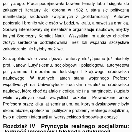
polityczego. Praca podejmowała bowiem tematy tabu i sięgała do
zakazanej literatury. Jej obrona w 1982 r. stała się polityczną
manifestacją środowisk związanych z „Solidarnością”. Autorów
popierało i broniło wiele osób w Łodzi, w kraju, a nawet za granicą.
Sprawą interesowały się niezależne organizacje naukowe, między
innymi Społeczny Komitet Nauki. Wszystkim Im autorzy chcieliby
złożyć serdeczne podziękowa­nia. Bez Ich wsparcia szczęśliwe
zakończenie nie byłoby możliwe.
Szczególnie wiele zawdzięczają autorzy nieżyjącemu już niestety
prof. Janowi Lutyńskiemu, socjologowi i politologowi, autorytetowi
politycznemu i moralnemu łódzkiego i krajowego środowiska
nauko­wego. W trudnych latach stanu wojennego Profesor
współtworzył na Uniwersytecie Łódzkim niezależne środowisko
naukowe, które choć działało nieoficjalnie i na marginesie, skupiało
wiele wybitnych osób wszystkich pokoleń. Prowadzone przez
Profesora przez kilka lat seminarium, na którym dyskutowane były
ekonomiczne, społeczne i polityczne problemy realnego socjalizmu,
było miejscem integracji uniwersyteckiego środowiska opozycji.
Rozdział IV Pryncypia realnego socjalizmu:
Jedność interesów i blokada artykulacji