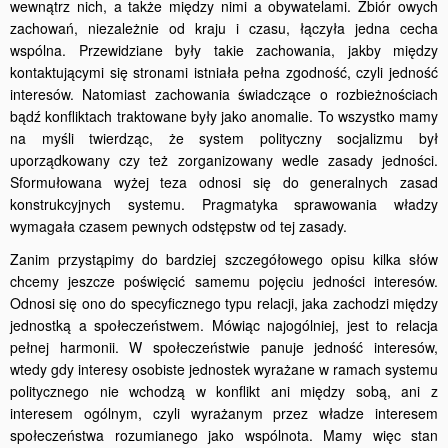
wewnątrz nich, a także między nimi a obywatelami. Zbiór owych
zachowań, niezależnie od kraju i czasu, łączyła jedna cecha
wspólna. Przewidziane były takie zachowania, jakby między
kontaktującymi się stronami istniała pełna zgodność, czyli jedność
interesów. Natomiast zachowania świadczące o rozbieżnościach
bądź konfliktach traktowane były jako anomalie. To wszystko mamy
na myśli twierdząc, że system polityczny socjalizmu był
uporządkowany czy też zorganizowany wedle zasady jedności.
Sformułowana wyżej teza odnosi się do generalnych zasad
konstrukcyjnych systemu. Pragmatyka sprawowania władzy
wymagała czasem pewnych odstępstw od tej zasady.
Zanim przystąpimy do bardziej szczegółowego opisu kilka słów
chcemy jeszcze poświęcić samemu pojęciu jedności interesów.
Odnosi się ono do specyficznego typu relacji, jaka zachodzi między
jednostką a społeczeństwem. Mówiąc najogólniej, jest to relacja
pełnej harmonii. W społeczeństwie panuje jedność interesów,
wtedy gdy interesy osobiste jednostek wyrażane w ramach systemu
politycznego nie wchodzą w konflikt ani między sobą, ani z
interesem ogólnym, czyli wyrażanym przez władze interesem
społeczeństwa rozumianego jako wspólnota. Mamy więc stan