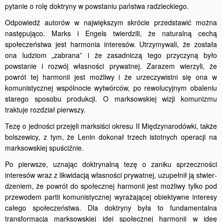
pytanie o rolę doktryny w powstaniu państwa radzieckiego.
Odpowiedź autorów w największym skrócie przedstawić można
następująco. Marks i Engels twierdzili, że naturalną cechą
społeczeństwa jest harmonia interesów. Utrzymywali, że została
ona ludziom „zabrana” i że zasadniczą tego przyczyną było
powstanie i rozwój własności prywatnej. Zarazem wierzyli, że
powrót tej harmonii jest możliwy i że urzeczywistni się ona w
komunistycznej wspólnocie wytwórców, po rewolucyjnym obaleniu
starego sposobu produkcji. O marksowskiej wizji komunizmu
traktuje rozdział pierwszy.
Tezę o jedności przejęli marksiści okresu II Międzynarodówki, także
bolszewicy, z tym, że Lenin dokonał trzech istotnych operacji na
marksowskiej spuściźnie.
Po pierwsze, uznając doktrynalną tezę o zaniku sprzeczności
interesów wraz z likwidacją własności prywatnej, uzupełnił ją stwier­
dzeniem, że powrót do społecznej harmonii jest możliwy tylko pod
przewodem partii komunistycznej wyrażającej obiektywne interesy
całego społeczeństwa. Dla doktryny była to fundamentalna
transfor­macja marksowskiej idei społecznej harmonii w ideę