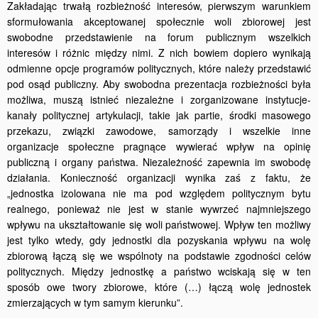
Zakładając trwałą rozbieżność interesów, pierwszym warunkiem
sformułowania akceptowanej społecznie woli zbiorowej jest
swobodne przedstawienie na forum publicznym wszelkich
interesów i różnic między nimi. Z nich bowiem dopiero wynikają
odmienne opcje programów politycznych, które należy przedstawić
pod osąd publiczny. Aby swobodna prezentacja rozbieżności była
możliwa, muszą istnieć niezależne i zorganizowane instytucje-
kanały politycznej artykulacji, takie jak partie, środki masowego
przekazu, związki zawodowe, samorządy i wszelkie inne
organizacje społeczne pragnące wywierać wpływ na opinię
publiczną i organy państwa. Niezależność zapewnia im swobodę
działania. Konieczność organizacji wynika zaś z faktu, że
„jednostka izolowana nie ma pod względem politycznym bytu
realnego, ponieważ nie jest w stanie wywrzeć najmniejszego
wpływu na ukształ­towanie się woli państwowej. Wpływ ten możliwy
jest tylko wtedy, gdy jednostki dla pozyskania wpływu na wolę
zbiorową łączą się we wspólnoty na podstawie zgodności celów
politycznych. Między jedno­stkę a państwo wciskają się w ten
sposób owe twory zbiorowe, które (…) łączą wolę jednostek
zmierzających w tym samym kierunku”.