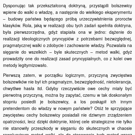
Dysponując tak przekształconą doktryną, przystąpili bolszewicy
wpierw do walki o władzę, a następnie do wielkiego eksperymentu
– budowy państwa będącego próbą urzeczywistnienia proroctw
klasy­ków. Rola, jaką w realizacji obu tych zadań spełniła doktryna,
była pierwszorzędna, gdyż stapiała ona w jedno: dążenie do
realizacji ideologicznych pryncypiów z potrzebami bezwzględnej,
pragmatycznej walki o zdobycie i zachowanie władzy. Pozwalała na
sięganie do wszelkich – byle skutecznych – metod walki, gdyż
prowadziły one do realizacji zasad pryncypialnych, co z kolei owe
metody legitymizowało.
Pierwszą zatem, w porządku logicznym, przyczyną zwycięstwa
bolszewików nie był ich pragmatyzm, bezwzględność, nietolerancja,
chwytliwe hasła itd. Gdyby rzeczywiście owe cechy miały być
pierwotną przyczyną, można by zapytać, czemu w tak doskonałym
stopniu posiedli je bolszewicy, a los poskąpił ich innym
pretendentom do władzy w nowym państwie? Otóż te sprzyjające
zwycięstwu cechy bolszewicy posiadali nie dziwnym zrządzeniem
opatrzności, lecz dzięki doktrynie, której cele strategiczne nie tylko
nie stanowiły przeszkody w sięganiu do skutecznych w chaosie
rewolucyjnym metod walki, ale do stosowania tych metod wręcz