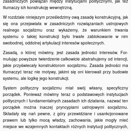
zasadniczych powiązań między instytucjami politycznymi, jak też
tłumaczy ich konstrukcję wewnętrzną.
W rozdziale niniejszym prześledzimy ową zasadę konstrukcyjną, jak
się ona przejawiała w zasadniczych rozwiązaniach ustrojowych
realnego socjalizmu oraz wykażemy, że warunkiem trwania
systemu o takiej konstrukcji było trwałe zablokowanie w nim
swobodnej, oddolnej artykulacji interesów społecznych.
Zasadą, o której mówimy, jest zasada jedności interesów. For-
mułując powyższe twierdzenie całkowicie abstrahujemy od intencji,
jakie przyświecały konstruktorom socjalizmu. Zasada jedności ma
tłumaczyć teraz nie motywy, jakimi się oni kierowali przy budowie
systemu, ale logikę jego konstrukcji.
System polityczny socjalizmu miał swój własny, specyficzny
porządek. Ponieważ mówimy teraz o podstawowych instytucjach
politycznych i fundamentalnych zasadach ich działania, nazwać ten
porządek można inaczej pryncypiami ustrojowymi socjalizmu.
Składały się nań pewne, z góry przewidziane i usankcjonowane
prawem lub tylko mocą władzy, zachowania, jakie mogły mieć
miejsce we wzajemnych kontaktach różnych instytucji politycznych,