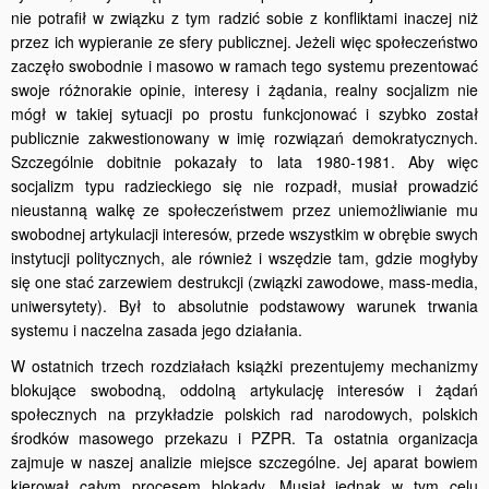
nie potrafił w związku z tym radzić sobie z konfliktami inaczej niż
przez ich wypieranie ze sfery publicznej. Jeżeli więc społeczeństwo
zaczęło swobodnie i masowo w ramach tego systemu prezentować
swoje różnorakie opinie, interesy i żądania, realny socjalizm nie
mógł w takiej sytuacji po prostu funkcjonować i szybko został
publicznie zakwestionowany w imię rozwiązań demo­kratycznych.
Szczególnie dobitnie pokazały to lata 1980-1981. Aby więc
socjalizm typu radzieckiego się nie rozpadł, musiał prowadzić
nieustanną walkę ze społeczeństwem przez uniemożliwianie mu
swo­bodnej artykulacji interesów, przede wszystkim w obrębie swych
instytucji politycznych, ale również i wszędzie tam, gdzie mogłyby
się one stać zarzewiem destrukcji (związki zawodowe, mass-media,
uniwer­sytety). Był to absolutnie podstawowy warunek trwania
systemu i naczelna zasada jego działania.
W ostatnich trzech rozdziałach książki prezentujemy mechanizmy
blokujące swobodną, oddolną artykulację interesów i żądań
społecz­nych na przykładzie polskich rad narodowych, polskich
środków masowego przekazu i PZPR. Ta ostatnia organizacja
zajmuje w naszej analizie miejsce szczególne. Jej aparat bowiem
kierował całym procesem blokady. Musiał jednak w tym celu