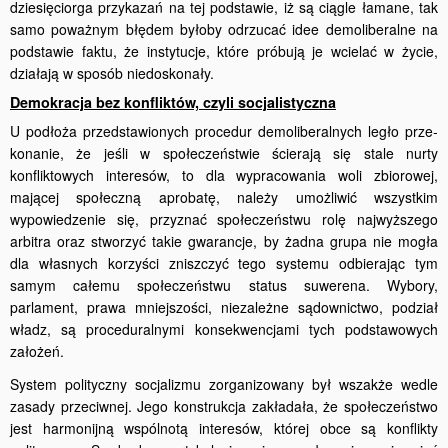
dziesięciorga przykazań na tej pod­stawie, iż są ciągle łamane, tak
samo poważnym błędem byłoby odrzucać idee demoliberalne na
podstawie faktu, że instytucje, które próbują je wcielać w życie,
działają w sposób niedoskonały.
Demokracja bez konfliktów, czyli socjalistyczna
U podłoża przedstawionych procedur demoliberalnych legło prze­
konanie, że jeśli w społeczeństwie ścierają się stale nurty
konfliktowych interesów, to dla wypracowania woli zbiorowej,
mającej społeczną aprobatę, należy umożliwić wszystkim
wypowiedzenie się, przyznać społeczeństwu rolę najwyższego
arbitra oraz stworzyć takie gwarancje, by żadna grupa nie mogła
dla własnych korzyści zniszczyć tego systemu odbierając tym
samym całemu społeczeństwu status suwerena. Wybory,
parlament, prawa mniejszości, niezależne sądownictwo, podział
władz, są proceduralnymi konsekwencjami tych podstawowych
założeń.
System polityczny socjalizmu zorganizowany był wszakże wedle
zasady przeciwnej. Jego konstrukcja zakładała, że społeczeństwo
jest harmonijną wspólnotą interesów, której obce są konflikty