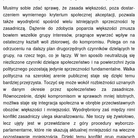
Musimy sobie zdać sprawę, że zasada większości, poza dostar­
czeniem wymiernego kryterium społecznej akceptacji, pozwala
także wyodrębnić spośród wielu istniejących sprzeczności tę
zasadniczą. Dążenie do zdobycia poparcia większości zmusza
bowiem wszelkie grupy interesów, pragnące wywrzeć wpływ na
ostateczny kształt woli zbiorowej, do kompromisu. Polega on na
odrzuceniu na dalszy plan drugorzędnych czynników dzielących te
grupy, na rzecz tego, co je łączy. W ten sposób neutralizują się
niezliczone czynniki dzielące społeczeństwo i na powierzchni życia
politycznego pozostają jedynie sprzeczności fundamentalne. Walka
polityczna na szerokiej arenie publicznej staje się dzięki temu
bardziej przejrzysta. Toczyć się może wokół rozbieżności uznanych
w danym okresie przez społeczeństwo za zasadnicze.
Równocześnie, dzięki kompromisom w sprawach mniej istotnych,
możliwa staje się integracja społeczna w obrębie przeciw­stawnych
obozów: większości i mniejszości. Wyodrębniony zaś między nimi
konflikt zasadniczy ulega skanalizowaniu. Nie toczy się żywioło­wo,
lecz ujęty jest w przewidziane z góry procedury wyborczo­
parlamentarne, które nie skazują aktualnej mniejszości na wieczne
pozostawanie mniejszością. Dzięki temu konflikt grup mających