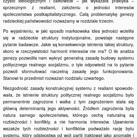
czysto ideologicznym i całkowicie – jak wykazała praktyka –
sprzecznym z realiami, założeniu o jedności interesów
społeczeństwa postkapitalistycznego. Całą problematykę genezy
radzieckiej państwowości rozważamy w rozdziale trzecim.
Po wyjaśnieniu, w jaki sposób marksowska idea jedności wcieliła
się w radzieckie struktury instytucjonalne, powstaje następne
pytanie badawcze. Jakie są konsekwencje istnienia takiej struktury,
skoro w rzeczywistości harmonii interesów nie ma? O ile analiza
genezy pozwoliła nam wykryć generalną zasadę budowy systemu
politycznego realnego socjalizmu, o tyle odpowiedź na to pytanie
pozwoli sfor­mułować naczelną zasadę jego funkcjonowania.
Stanowi to przedmiot rozważań rozdziału czwartego.
Niezgodność zasady konstrukcyjnej systemu z realiami spowodo­
wała, że istnienie struktury politycznej realnego socjalizmu było
permanentnie zagrożone i walka z tym zagrożeniem stała się
główną determinantą jego aktywności. Źródłem zagrożenia była
natura samego społeczeństwa, którego cechą naturalną są
rozbieżności i konflikty, a nie harmonia interesów. Ujawnienie
wszakże tych rozbieżności i konfliktów podważało rację bytu
systemu, który odstępstwa od woli partii traktował jako anomalie i