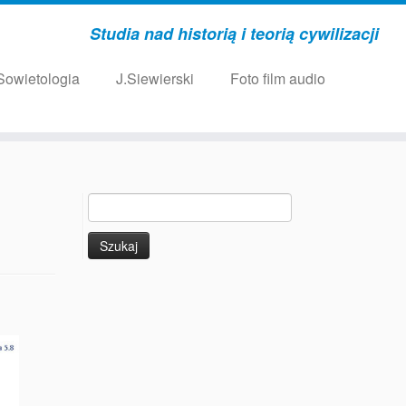
Studia nad historią i teorią cywilizacji
Sowietologia
J.Siewierski
Foto film audio
Szukaj: